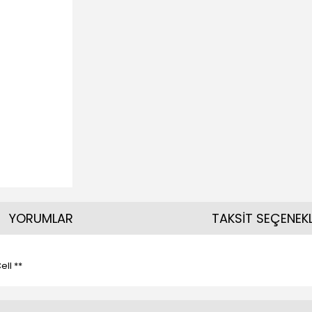
YORUMLAR
TAKSİT SEÇENEKL
ll **