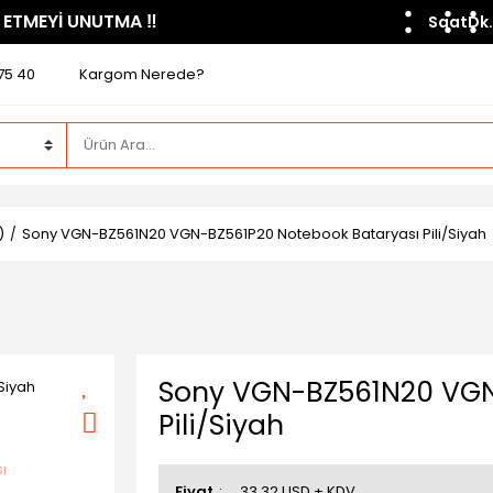
 ETMEYİ UNUTMA ​‼️​
Saat
Dk.
75 40
Kargom Nerede?
)
Sony VGN-BZ561N20 VGN-BZ561P20 Notebook Bataryası Pili/Siyah
Sony VGN-BZ561N20 VGN
Pili/Siyah
Fiyat
33,32 USD + KDV