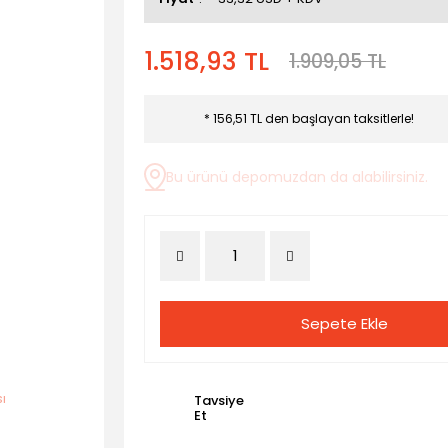
1.518,93 TL
1.909,05 TL
* 156,51 TL den başlayan taksitlerle!
Bu ürünü depomuzdan da alabilirsiniz.
Sepete Ekle
Tavsiye
Et