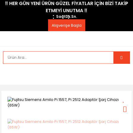
​‼️​ HER GÜN YENİ ÜRÜN GÜZEL FİYATLAR İÇİN BİZİ TAKİP
ETMEYİ UNUTMA ​‼️​
Saat
Dk.
Sn.
Alışverişe Başla