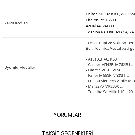
Delta SADP-65KB B, ADP-6
Lite-on PA-1650-02
Parça Kodları
AcBel API2AD03
Toshiba PA3396U-1ACA, PA
- Dc jack tipi ve Volt-Amper
Bell, Toshiba, Vestel ve di
- Asus A3, A6, K50 ...
- Casper M54SE, M762SU ...
Uyumlu Modeller
- Datron PL3C, PL5C ...
- Exper M66SR, V50SI1 ...
- Fujitsu Siemens Amilo M740
- Msi S270, VR330X ...
- Toshiba Satellite L10, L20,
YORUMLAR
TAKSİT SEÇENEKLERİ