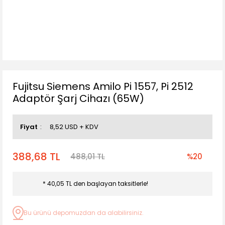
Fujitsu Siemens Amilo Pi 1557, Pi 2512
Adaptör Şarj Cihazı (65W)
Fiyat
8,52 USD + KDV
388,68 TL
488,01 TL
%20
* 40,05 TL den başlayan taksitlerle!
Bu ürünü depomuzdan da alabilirsiniz.