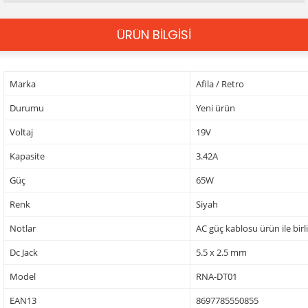
ÜRÜN BİLGİSİ
Marka
Afila / Retro
Durumu
Yeni ürün
Voltaj
19V
Kapasite
3.42A
Güç
65W
Renk
Siyah
Notlar
AC güç kablosu ürün ile birl
Dc Jack
5.5 x 2.5 mm
Model
RNA-DT01
EAN13
8697785550855