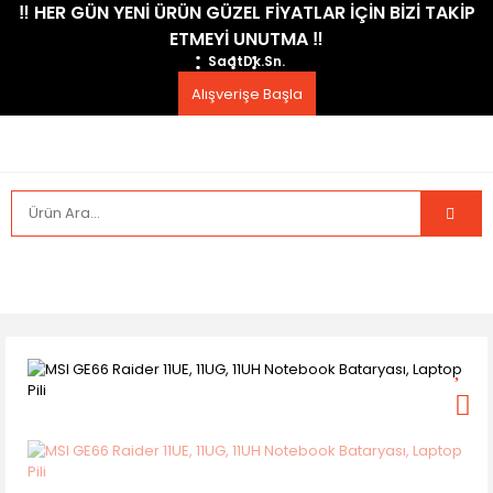
​‼️​ HER GÜN YENİ ÜRÜN GÜZEL FİYATLAR İÇİN BİZİ TAKİP
ETMEYİ UNUTMA ​‼️​
Saat
Dk.
Sn.
Alışverişe Başla