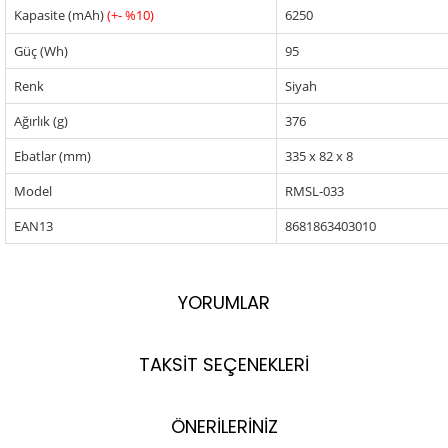
Kapasite (mAh)
(+- %10)
6250
Güç (Wh)
95
Renk
Siyah
Ağırlık (g)
376
Ebatlar (mm)
335 x 82 x 8
Model
RMSL-033
EAN13
8681863403010
YORUMLAR
TAKSİT SEÇENEKLERİ
ÖNERİLERİNİZ