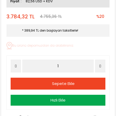
Fiyat
82,56 USD + KDV
3.784,32 TL
4.755,36 TL
%20
* 389,94 TL den başlayan taksitlerle!
Bu ürünü depomuzdan da alabilirsiniz.
Sepete Ekle
Hızlı Ekle