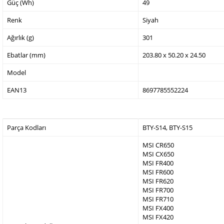
Güç (Wh)
49
Renk
Siyah
Ağırlık (g)
301
Ebatlar (mm)
203.80 x 50.20 x 24.50
Model
EAN13
8697785552224
Parça Kodları
BTY-S14, BTY-S15
MSI CR650
MSI CX650
MSI FR400
MSI FR600
MSI FR620
MSI FR700
MSI FR710
MSI FX400
MSI FX420