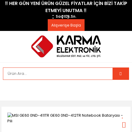
​‼️​ HER GÜN YENİ ÜRÜN GÜZEL FİYATLAR İÇİN BİZİ TAKİP
ETMEYİ UNUTMA ​‼️​
Saat
Dk.
Sn.
Alışverişe Başla