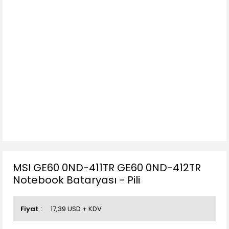
MSI GE60 0ND-411TR GE60 0ND-412TR
Notebook Bataryası - Pili
Fiyat
17,39 USD + KDV