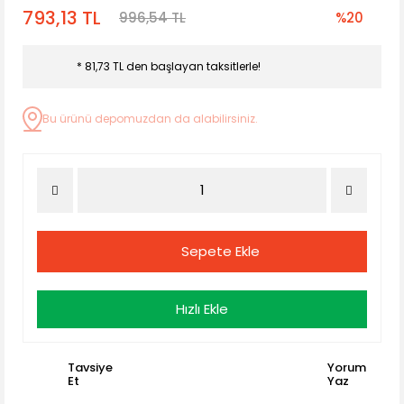
793,13 TL
996,54 TL
%20
* 81,73 TL den başlayan taksitlerle!
Bu ürünü depomuzdan da alabilirsiniz.
Sepete Ekle
Hızlı Ekle
Tavsiye
Yorum
Et
Yaz