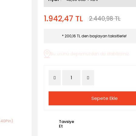
1.942,47 TL
2.440,98 TL
* 200,16 TL den başlayan taksitlerle!
Bu ürünü depomuzdan da alabilirsiniz.
Sepete Ekle
Tavsiye
Et