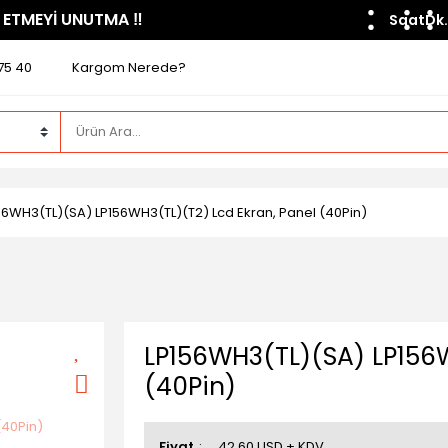
 ETMEYİ UNUTMA ​‼️​
Saat
Dk.
75 40
Kargom Nerede?
56WH3(TL)(SA) LP156WH3(TL)(T2) Lcd Ekran, Panel (40Pin)
LP156WH3(TL)(SA) LP156W
(40Pin)
Fiyat
42,60 USD + KDV