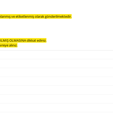
planmış ve etiketlenmiş olarak gönderilmektedir.
LMIŞ OLMASINA dikkat ediniz.
reye alınız.