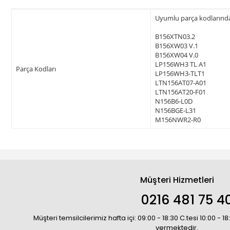
Uyumlu parça kodlarından 
B156XTN03.2
B156XW03 V.1
B156XW04 V.0
LP156WH3 TL A1
Parça Kodları
LP156WH3-TLT1
LTN156AT07-A01
LTN156AT20-F01
N156B6-L0D
N156BGE-L31
M156NWR2-R0
Müşteri Hizmetleri
0216 481 75 4
Müşteri temsilcilerimiz hafta içi: 09:00 - 18:30 C.tesi 10:00 - 
vermektedir.