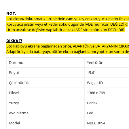
NOT:
Lcd ekran/dokunmatik ürünlerinin cam yüzeyleri koruyucu jelatin ile ka
Koruyucu jelatin veya etiketler söküldüğünde İADE mümkün DEĞİLDİR!
Ürün arızalı ise değişim yapılabilir ancak İADE yine mümkün DEĞİLDİR!
DİKKAT!
Lcd kabloyu ekrana bağlamadan önce, ADAPTÖR ve BATARYANIN ÇIKARI
Adaptörü ya da bataryayı, bütün ekran bağlantılarını yaptıktan sonra dev
Durumu
Yeni ürün
Boyut
15.6"
Çözünürlük
Wxga HD
Piksel
1366 x 768
Yüzey
Parlak
Aydınlatma
Led
Model
NBLCD054