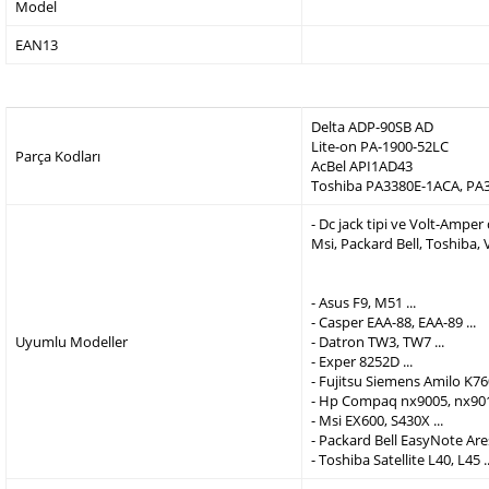
Model
EAN13
Delta ADP-90SB AD
Lite-on PA-1900-52LC
Parça Kodları
AcBel API1AD43
Toshiba PA3380E-1ACA, PA
- Dc jack tipi ve Volt-Ampe
Msi, Packard Bell, Toshiba,
- Asus F9, M51 ...
- Casper EAA-88, EAA-89 ...
Uyumlu Modeller
- Datron TW3, TW7 ...
- Exper 8252D ...
- Fujitsu Siemens Amilo K760
- Hp Compaq nx9005, nx9010
- Msi EX600, S430X ...
- Packard Bell EasyNote Are
- Toshiba Satellite L40, L45 ..