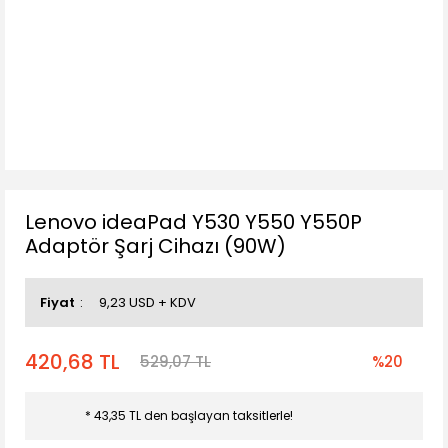
Lenovo ideaPad Y530 Y550 Y550P
Adaptör Şarj Cihazı (90W)
Fiyat
9,23 USD + KDV
420,68 TL
529,07 TL
%20
* 43,35 TL den başlayan taksitlerle!