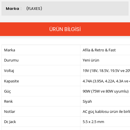
Marka
(FLAXES)
ÜRÜN BİLGİSİ
Marka
Afila & Retro & Fast
Durumu
Yeni ürün
Voltaj
19V (18V, 18.5V, 19.5V ve 2
Kapasite
4.74A (3.95A, 4.22A, 4.3A ve
Güç
90W (75W ve 80W uyumlu)
Renk
Siyah
Notlar
AC güç kablosu ürün ile birl
Dc Jack
5.5 x 2.5 mm