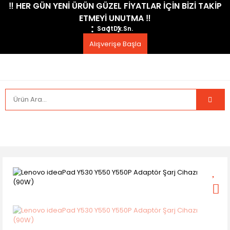
​‼️​ HER GÜN YENİ ÜRÜN GÜZEL FİYATLAR İÇİN BİZİ TAKİP
ETMEYİ UNUTMA ​‼️​
Saat
Dk.
Sn.
Alışverişe Başla