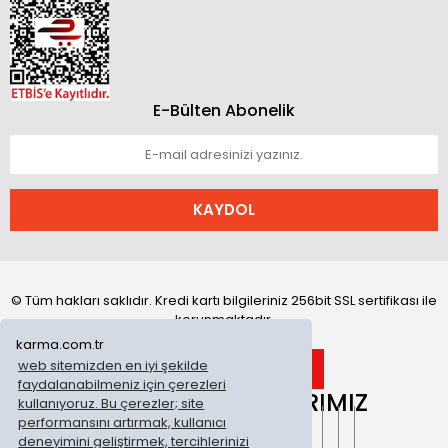
E-Bülten Abonelik
KAYDOL
© Tüm hakları saklıdır. Kredi kartı bilgileriniz 256bit SSL sertifikası ile
korunmaktadır.
karma.com.tr
web sitemizden en iyi şekilde
faydalanabilmeniz için çerezleri
ONLİNE MAĞAZALARIMIZ
kullanıyoruz. Bu çerezler; site
performansını artırmak, kullanıcı
deneyimini geliştirmek, tercihlerinizi