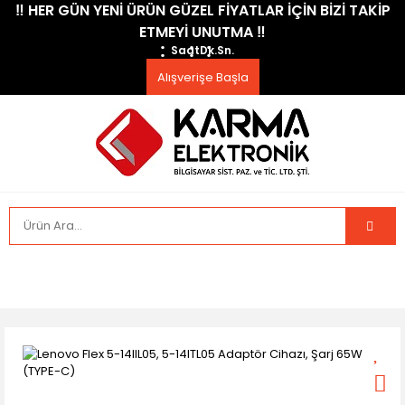
​‼️​ HER GÜN YENİ ÜRÜN GÜZEL FİYATLAR İÇİN BİZİ TAKİP
ETMEYİ UNUTMA ​‼️​
Saat
Dk.
Sn.
Alışverişe Başla