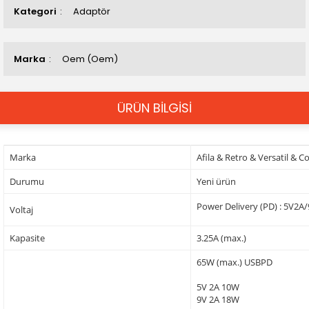
Kategori
Adaptör
Marka
Oem (Oem)
ÜRÜN BİLGİSİ
Marka
Afila & Retro & Versatil & 
Durumu
Yeni ürün
Power Delivery (PD) : 5V2
Voltaj
Kapasite
3.25A (max.)
65W (max.) USBPD
5V 2A 10W
9V 2A 18W