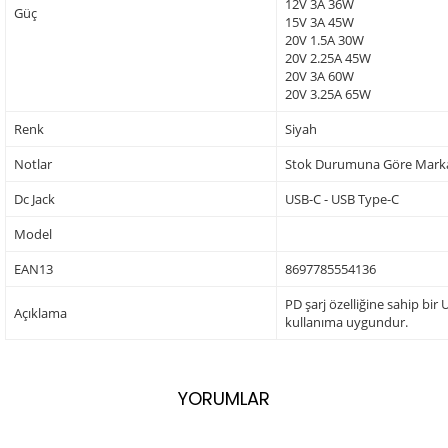
12V 3A 36W
Güç
15V 3A 45W
20V 1.5A 30W
20V 2.25A 45W
20V 3A 60W
20V 3.25A 65W
Renk
Siyah
Notlar
Stok Durumuna Göre Markala
Dc Jack
USB-C - USB Type-C
Model
EAN13
8697785554136
PD şarj özelliğine sahip bir
Açıklama
kullanıma uygundur.
YORUMLAR