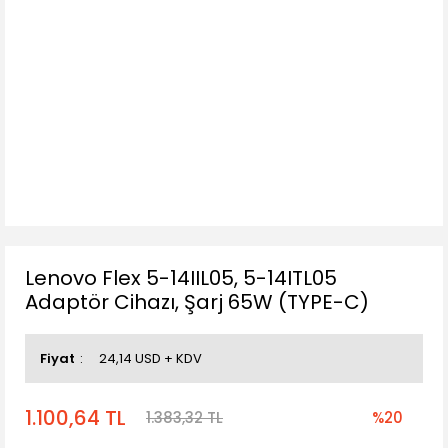
Lenovo Flex 5-14IIL05, 5-14ITL05
Adaptör Cihazı, Şarj 65W (TYPE-C)
Fiyat
24,14 USD + KDV
1.100,64 TL
1.383,32 TL
%20