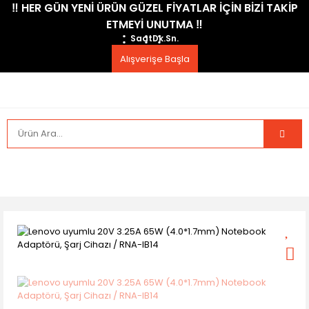
​‼️​ HER GÜN YENİ ÜRÜN GÜZEL FİYATLAR İÇİN BİZİ TAKİP
ETMEYİ UNUTMA ​‼️​
Saat
Dk.
Sn.
Alışverişe Başla