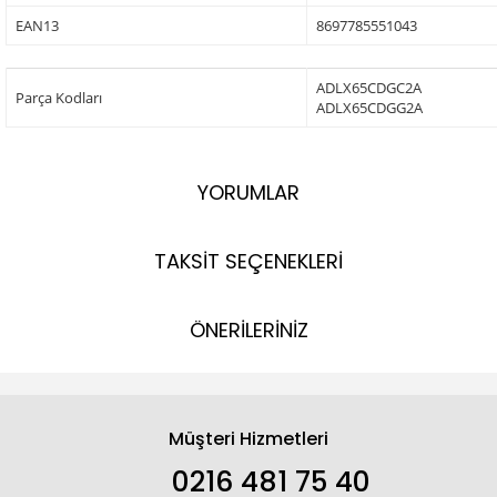
EAN13
8697785551043
ADLX65CDGC2A
Parça Kodları
ADLX65CDGG2A
YORUMLAR
TAKSİT SEÇENEKLERİ
ÖNERİLERİNİZ
Müşteri Hizmetleri
0216 481 75 40