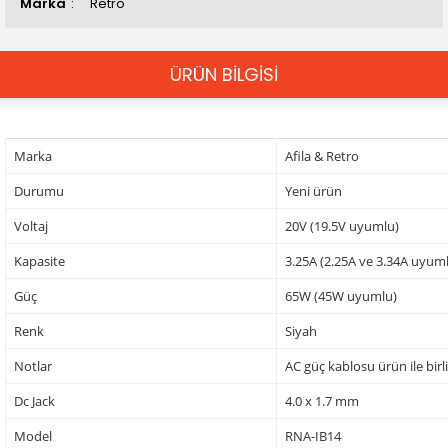
Marka
Retro
ÜRÜN BİLGİSİ
Marka
Afila & Retro
Durumu
Yeni ürün
Voltaj
20V (19.5V uyumlu)
Kapasite
3.25A (2.25A ve 3.34A uyum
Güç
65W (45W uyumlu)
Renk
Siyah
Notlar
AC güç kablosu ürün ile birl
Dc Jack
4.0 x 1.7 mm
Model
RNA-IB14