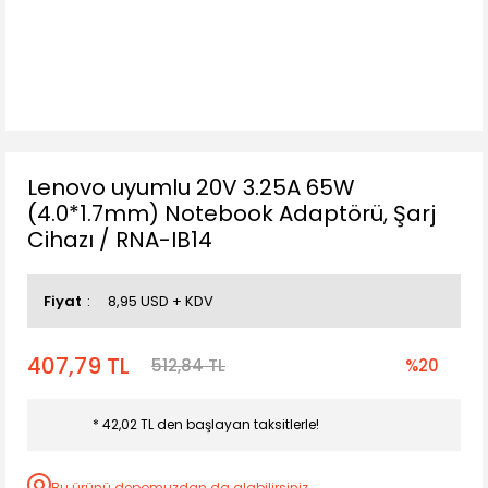
Lenovo uyumlu 20V 3.25A 65W
(4.0*1.7mm) Notebook Adaptörü, Şarj
Cihazı / RNA-IB14
Fiyat
8,95 USD + KDV
407,79 TL
512,84 TL
%20
* 42,02 TL den başlayan taksitlerle!
Bu ürünü depomuzdan da alabilirsiniz.