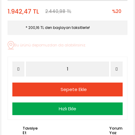
1.942,47 TL
2.440,98 TL
%20
* 200,16 TL den başlayan taksitlerle!
Bu ürünü depomuzdan da alabilirsiniz.
Sepete Ekle
Hızlı Ekle
Tavsiye
Yorum
Et
Yaz