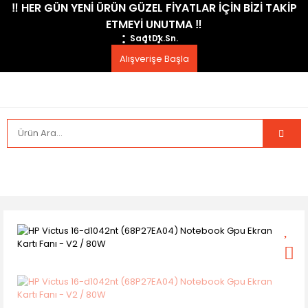
​‼️​ HER GÜN YENİ ÜRÜN GÜZEL FİYATLAR İÇİN BİZİ TAKİP
ETMEYİ UNUTMA ​‼️​
Saat
Dk.
Sn.
Alışverişe Başla