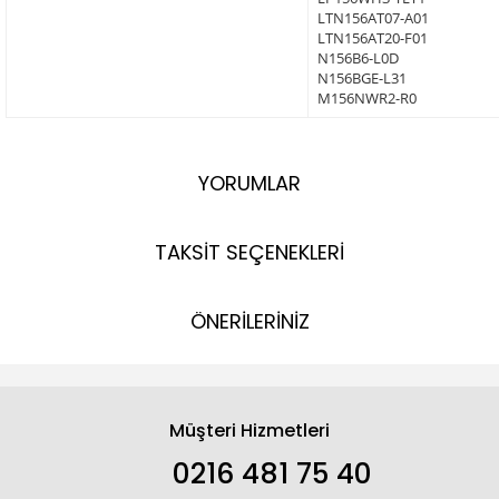
LTN156AT07-A01
LTN156AT20-F01
N156B6-L0D
N156BGE-L31
M156NWR2-R0
YORUMLAR
TAKSİT SEÇENEKLERİ
ÖNERİLERİNİZ
Müşteri Hizmetleri
0216 481 75 40