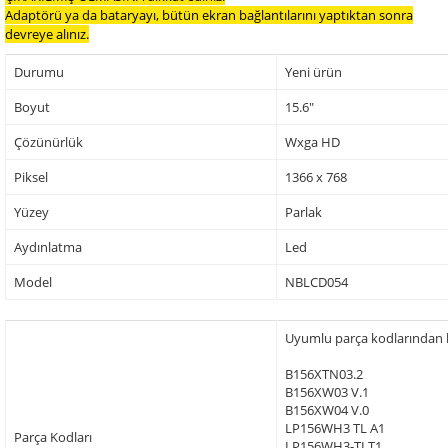
Adaptörü ya da bataryayı, bütün ekran bağlantılarını yaptıktan sonra
devreye alınız.
Durumu
Yeni ürün
Boyut
15.6"
Çözünürlük
Wxga HD
Piksel
1366 x 768
Yüzey
Parlak
Aydınlatma
Led
Model
NBLCD054
Uyumlu parça kodlarından baz
B156XTN03.2
B156XW03 V.1
B156XW04 V.0
LP156WH3 TL A1
Parça Kodları
LP156WH3-TLT1