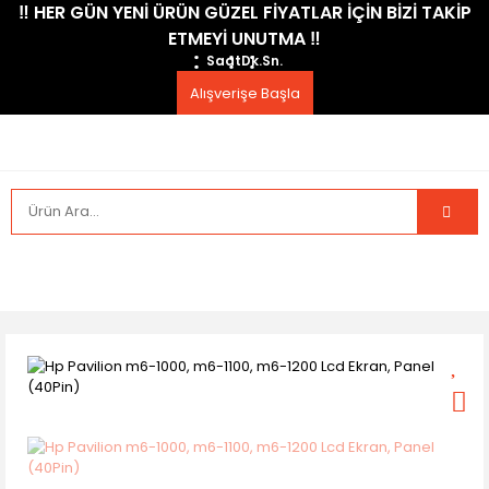
​‼️​ HER GÜN YENİ ÜRÜN GÜZEL FİYATLAR İÇİN BİZİ TAKİP
ETMEYİ UNUTMA ​‼️​
Saat
Dk.
Sn.
Alışverişe Başla