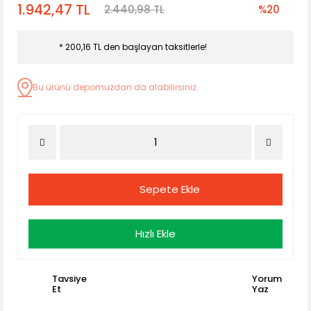
1.942,47 TL
2.440,98 TL
%20
* 200,16 TL den başlayan taksitlerle!
Bu ürünü depomuzdan da alabilirsiniz.
Sepete Ekle
Hızlı Ekle
Tavsiye
Yorum
Et
Yaz