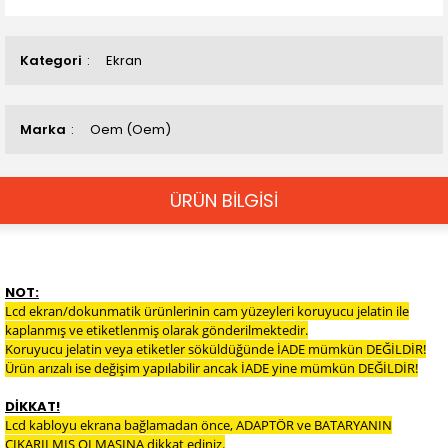
Kategori
Ekran
Marka
Oem (Oem)
ÜRÜN BİLGİSİ
NOT:
Lcd ekran/dokunmatik ürünlerinin cam yüzeyleri koruyucu jelatin ile
kaplanmış ve etiketlenmiş olarak gönderilmektedir.
Koruyucu jelatin veya etiketler söküldüğünde İADE mümkün DEĞİLDİR!
Ürün arızalı ise değişim yapılabilir ancak İADE yine mümkün DEĞİLDİR!
DİKKAT!
Lcd kabloyu ekrana bağlamadan önce, ADAPTÖR ve BATARYANIN
ÇIKARILMIŞ OLMASINA dikkat ediniz.