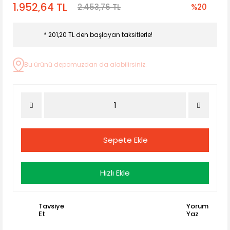
1.952,64 TL
2.453,76 TL
%20
* 201,20 TL den başlayan taksitlerle!
Bu ürünü depomuzdan da alabilirsiniz.
Sepete Ekle
Hızlı Ekle
Tavsiye
Yorum
Et
Yaz