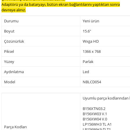
Adaptörü ya da bataryayı, bütün ekran bağlantılarını yaptıktan sonra
devreye alınız.
Durumu
Yeni ürün
Boyut
15.6"
Çözünürlük
Wxga HD
Piksel
1366 x 768
Yüzey
Parlak
Aydınlatma
Led
Model
NBLCD054
Uyumlu parça kodlarından baz
B156XTN03.2
B156XW03 V.1
B156XW04 V.0
LP156WH3 TL A1
Parça Kodları
LP156WH3-TLT1