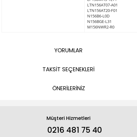
LTN156AT07-A01
LTN156AT20-F01
N156B6-L0D
N156BGE-L31
M156NWR2-R0
YORUMLAR
TAKSİT SEÇENEKLERİ
ÖNERİLERİNİZ
Müşteri Hizmetleri
0216 481 75 40