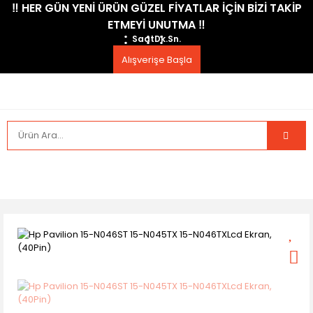
​‼️​ HER GÜN YENİ ÜRÜN GÜZEL FİYATLAR İÇİN BİZİ TAKİP
ETMEYİ UNUTMA ​‼️​
Saat
Dk.
Sn.
Alışverişe Başla