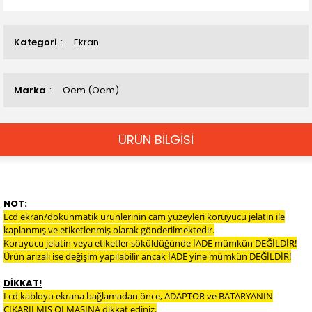
Kategori
Ekran
Marka
Oem (Oem)
ÜRÜN BİLGİSİ
NOT:
Lcd ekran/dokunmatik ürünlerinin cam yüzeyleri koruyucu jelatin ile
kaplanmış ve etiketlenmiş olarak gönderilmektedir.
Koruyucu jelatin veya etiketler söküldüğünde İADE mümkün DEĞİLDİR!
Ürün arızalı ise değişim yapılabilir ancak İADE yine mümkün DEĞİLDİR!
DİKKAT!
Lcd kabloyu ekrana bağlamadan önce, ADAPTÖR ve BATARYANIN
ÇIKARILMIŞ OLMASINA dikkat ediniz.