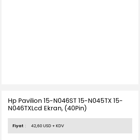
Hp Pavilion 15-N046ST 15-N045TX 15-
N046TXLcd Ekran, (40Pin)
Fiyat
42,60 USD + KDV