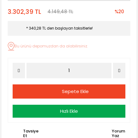
3.302,39 TL
4.149,48 TL
%20
* 340,28 TL den başlayan taksitlerle!
Bu ürünü depomuzdan da alabilirsiniz.
Sepete Ekle
Hızlı Ekle
Tavsiye
Yorum
Et
Yaz