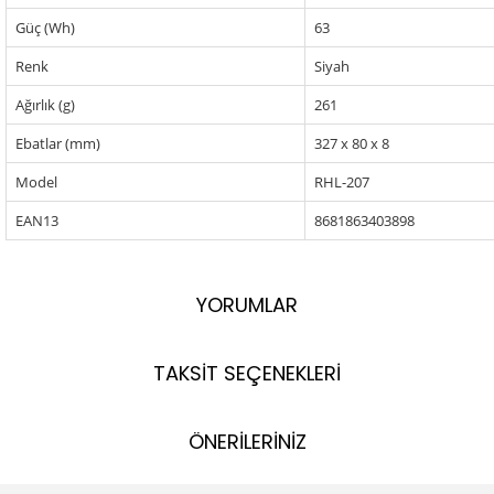
Güç (Wh)
63
Renk
Siyah
Ağırlık (g)
261
Ebatlar (mm)
327 x 80 x 8
Model
RHL-207
EAN13
8681863403898
YORUMLAR
TAKSİT SEÇENEKLERİ
ÖNERİLERİNİZ