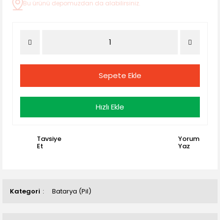
Bu ürünü depomuzdan da alabilirsiniz.
Sepete Ekle
Hızlı Ekle
Tavsiye
Yorum
Et
Yaz
Kategori
Batarya (Pil)