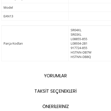
Model
EAN13
SR04XL
SR03XL
L08855-855
Parça Kodları
L08934-2B1
917724-855
HSTNN-DB7W
HSTNN-DB8Q
YORUMLAR
TAKSİT SEÇENEKLERİ
ÖNERİLERİNİZ