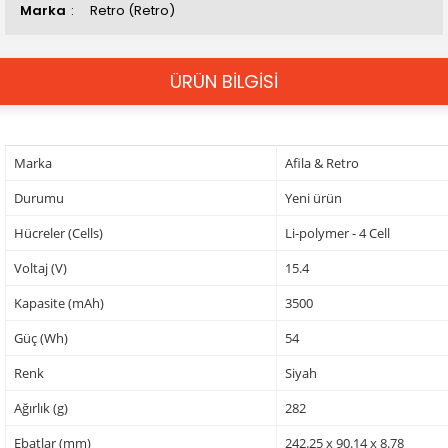
Marka
Retro (Retro)
ÜRÜN BİLGİSİ
Marka
Afila & Retro
Durumu
Yeni ürün
Hücreler (Cells)
Li-polymer - 4 Cell
Voltaj (V)
15.4
Kapasite (mAh)
3500
Güç (Wh)
54
Renk
Siyah
Ağırlık (g)
282
Ebatlar (mm)
242.25 x 90.14 x 8.78