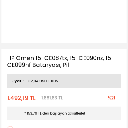
HP Omen 15-CE087tx, 15-CE090nz, 15-
CE099nf Bataryası, Pil
Fiyat
32,84 USD + KDV
1.492,19 TL
1.881,83 TL
%21
* 153,76 TL den başlayan taksitlerle!