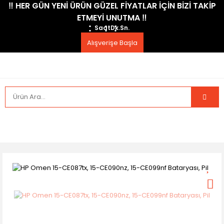
​‼️​ HER GÜN YENİ ÜRÜN GÜZEL FİYATLAR İÇİN BİZİ TAKİP
ETMEYİ UNUTMA ​‼️​
Saat
Dk.
Sn.
Alışverişe Başla