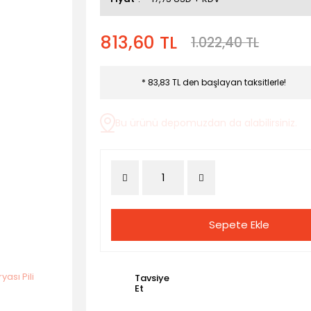
813,60 TL
1.022,40 TL
* 83,83 TL den başlayan taksitlerle!
Bu ürünü depomuzdan da alabilirsiniz.
Sepete Ekle
Tavsiye
Et