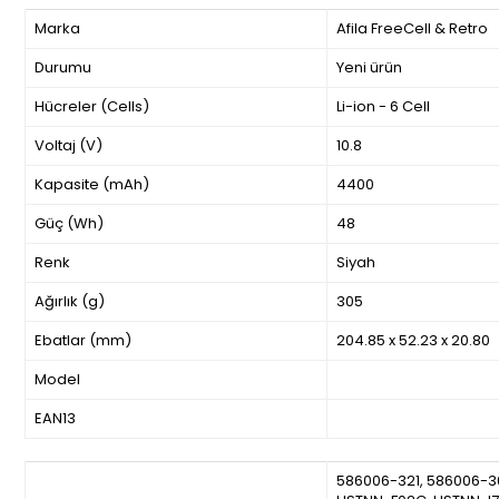
Marka
Afila FreeCell & Retro
Durumu
Yeni ürün
Hücreler (Cells)
Li-ion - 6 Cell
Voltaj (V)
10.8
Kapasite (mAh)
4400
Güç (Wh)
48
Renk
Siyah
Ağırlık (g)
305
Ebatlar (mm)
204.85 x 52.23 x 20.80
Model
EAN13
586006-321, 586006-3