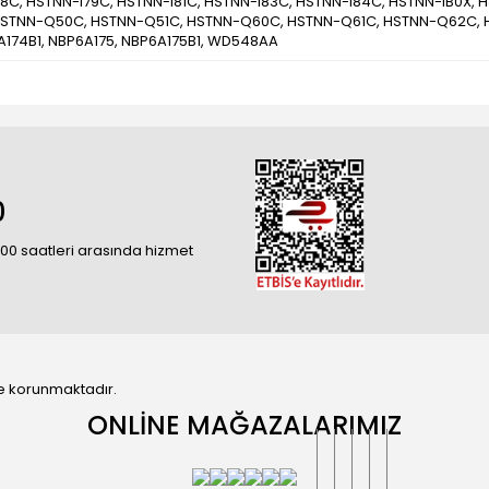
8C, HSTNN-I79C, HSTNN-I81C, HSTNN-I83C, HSTNN-I84C, HSTNN-IB0X,
STNN-Q50C, HSTNN-Q51C, HSTNN-Q60C, HSTNN-Q61C, HSTNN-Q62C, 
A174B1, NBP6A175, NBP6A175B1, WD548AA
0
18:00 saatleri arasında hizmet
 ile korunmaktadır.
ONLİNE MAĞAZALARIMIZ