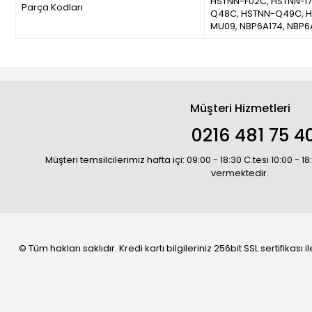
HSTNN-F02C, HSTNN-I7
Parça Kodları
Q48C, HSTNN-Q49C, H
MU09, NBP6A174, NBP6
Müşteri Hizmetleri
0216 481 75 4
Müşteri temsilcilerimiz hafta içi: 09:00 - 18:30 C.tesi 10:00 - 
vermektedir.
© Tüm hakları saklıdır. Kredi kartı bilgileriniz 256bit SSL sertifikası