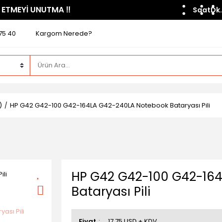
 ETMEYİ UNUTMA ​‼️​
Saat
Dk.
75 40
Kargom Nerede?
)
HP G42 G42-100 G42-164LA G42-240LA Notebook Bataryası Pili
HP G42 G42-100 G42-16
Bataryası Pili
Fiyat
17,75 USD + KDV