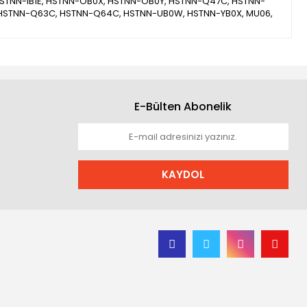
 HSTNN-IB1E, HSTNN-OB0X, HSTNN-OB0Y, HSTNN-Q47C, HSTNN-
HSTNN-Q63C, HSTNN-Q64C, HSTNN-UB0W, HSTNN-YB0X, MU06,
E-Bülten Abonelik
KAYDOL