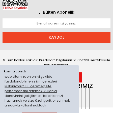
E-Bülten Abonelik
KAYDOL
© Tüm hakları saklıdır. Kredi kartı bilgileriniz 256bit SSL sertifikası ile
korunmaktadır.
karma.com.tr
web sitemizden en iyi şekilde
faydalanabilmeniz için çerezleri
ONLİNE MAĞAZALARIMIZ
kullanıyoruz. Bu çerezler; site
performansını artırmak, kullanıcı
deneyimini geliştirmek, tercihlerinizi
hatırlamak ve size özel içerikler sunmak
amacıyla kullanılmaktadır.