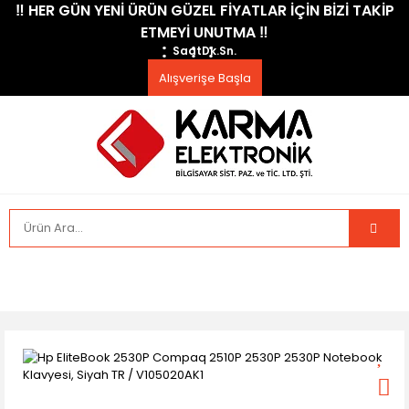
​‼️​ HER GÜN YENİ ÜRÜN GÜZEL FİYATLAR İÇİN BİZİ TAKİP
ETMEYİ UNUTMA ​‼️​
Saat
Dk.
Sn.
Alışverişe Başla