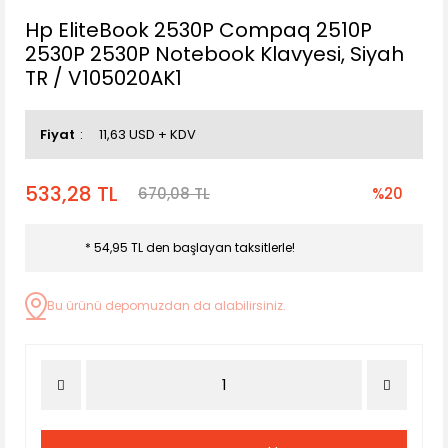
Hp EliteBook 2530P Compaq 2510P
2530P 2530P Notebook Klavyesi, Siyah
TR / V105020AK1
Fiyat
11,63 USD + KDV
533,28 TL
670,08 TL
%20
* 54,95 TL den başlayan taksitlerle!
Bu ürünü depomuzdan da alabilirsiniz.