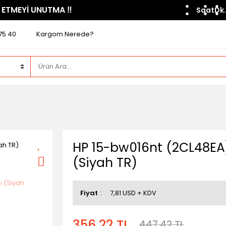
 ETMEYİ UNUTMA ​‼️​
Saat
Dk.
75 40
Kargom Nerede?
HP 15-bw016nt (2CL48EA)
(Siyah TR)
Fiyat
7,81 USD + KDV
356,22 TL
447,42 TL