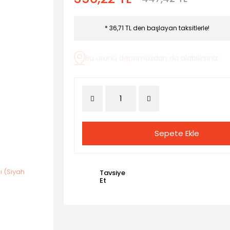
* 36,71 TL den başlayan taksitlerle!
Bu ürünü depomuzdan da alabilirsiniz.
Sepete Ekle
Tavsiye
Et