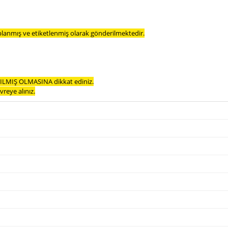
planmış ve etiketlenmiş olarak gönderilmektedir.
LMIŞ OLMASINA dikkat ediniz.
reye alınız.