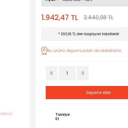
1.942,47 TL
2.440,98 TL
* 200,16 TL den başlayan taksitlerle!
Bu ürünü depomuzdan da alabilirsiniz.
Sepete Ekle
Tavsiye
Et