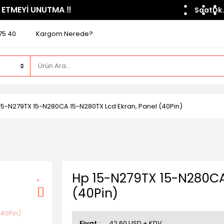
 ETMEYİ UNUTMA ​‼️​
Saat
Dk.
75 40
Kargom Nerede?
15-N279TX 15-N280CA 15-N280TX Lcd Ekran, Panel (40Pin)
Hp 15-N279TX 15-N280CA
(40Pin)
Fiyat
42,60 USD + KDV