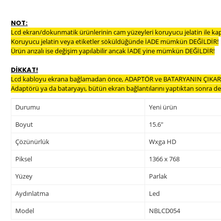
NOT:
Lcd ekran/dokunmatik ürünlerinin cam yüzeyleri koruyucu jelatin ile ka
Koruyucu jelatin veya etiketler söküldüğünde İADE mümkün DEĞİLDİR!
Ürün arızalı ise değişim yapılabilir ancak İADE yine mümkün DEĞİLDİR!
DİKKAT!
Lcd kabloyu ekrana bağlamadan önce, ADAPTÖR ve BATARYANIN ÇIKARI
Adaptörü ya da bataryayı, bütün ekran bağlantılarını yaptıktan sonra dev
Durumu
Yeni ürün
Boyut
15.6"
Çözünürlük
Wxga HD
Piksel
1366 x 768
Yüzey
Parlak
Aydınlatma
Led
Model
NBLCD054