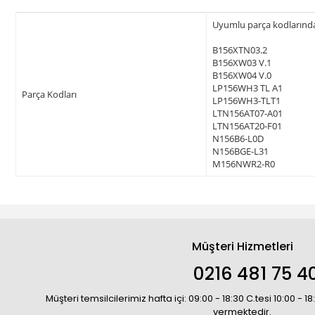
Uyumlu parça kodlarından 
B156XTN03.2
B156XW03 V.1
B156XW04 V.0
LP156WH3 TL A1
Parça Kodları
LP156WH3-TLT1
LTN156AT07-A01
LTN156AT20-F01
N156B6-L0D
N156BGE-L31
M156NWR2-R0
Müşteri Hizmetleri
0216 481 75 4
Müşteri temsilcilerimiz hafta içi: 09:00 - 18:30 C.tesi 10:00 - 
vermektedir.