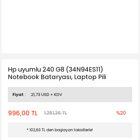
Hp uyumlu 240 G8 (34N94ES11)
Notebook Bataryası, Laptop Pili
Fiyat
21,73 USD + KDV
996,00 TL
1.251,36 TL
%20
* 102,63 TL den başlayan taksitlerle!