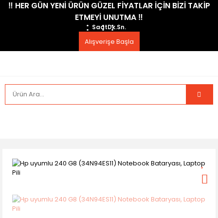
​‼️​ HER GÜN YENİ ÜRÜN GÜZEL FİYATLAR İÇİN BİZİ TAKİP
ETMEYİ UNUTMA ​‼️​
Saat
Dk.
Sn.
Alışverişe Başla