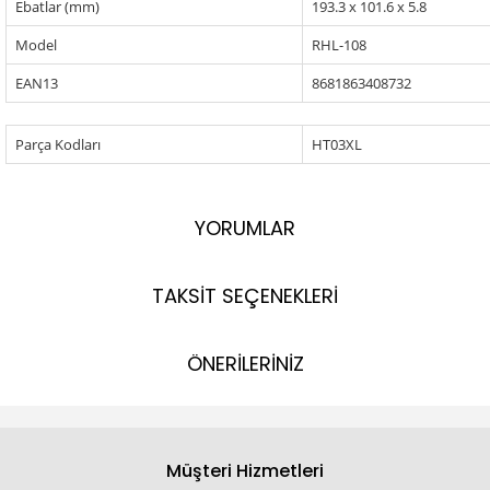
Ebatlar (mm)
193.3 x 101.6 x 5.8
Model
RHL-108
EAN13
8681863408732
Parça Kodları
HT03XL
YORUMLAR
TAKSİT SEÇENEKLERİ
ÖNERİLERİNİZ
Müşteri Hizmetleri