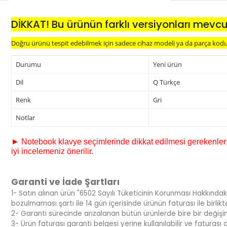
DİKKAT! Bu ürünün farklı versiyonları mevcu
Doğru ürünü tespit edebilmek için sadece cihaz modeli ya da parça kodu y
Durumu
Yeni ürün
Dil
Q Türkçe
Renk
Gri
Notlar
► Notebook klavye seçimlerinde dikkat edilmesi gerekenler; s
iyi incelemeniz önerilir.
Garanti ve İade Şartları
1- Satın alınan ürün "6502 Sayılı Tüketicinin Korunması Hakkındak
bozulmaması şartı ile 14 gün içerisinde ürünün faturası ile birlik
2- Garanti sürecinde arızalanan bütün ürünlerde bire bir değiş
3- Ürün faturası garanti belgesi yerine kullanılabilir ve fatura