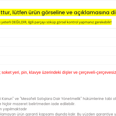
ttur, lütfen ürün görseline ve açıklamasına di
eterli DEĞİLDİR, ilgili parçayı söküp görsel kontrol yapmanız gerekebilir!
oket yeri, pin, klavye üzerindeki dişler ve çerçeveli-çerçevesiz
i Kanun" ve "Mesafeli Satışlara Dair Yönetmelik" hükümlerine tabi ol
te hiçbir mazeret belirtmeden iade edilebilir.
im yapılmaktadır
sı olamayan ürün garanti kapsamı dışında kalır. Bu yüzden garantiye y