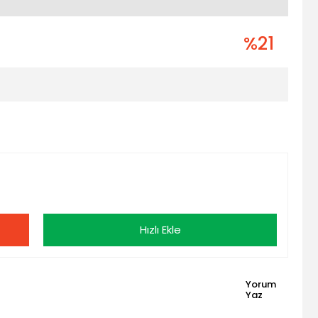
%21
Hızlı Ekle
Yorum
Yaz