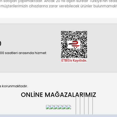
ün satışları yapılmaktadır. Ancak 20 Yılı aşkın süredir Türkiye'nin te
ve müşterilerimizin cihazlarına zarar verebilecek ürünler bulunmamakt
0
18:00 saatleri arasında hizmet
 ile korunmaktadır.
ONLİNE MAĞAZALARIMIZ