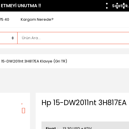
 ETMEYİ UNUTMA ​‼️​
Saat
Dk.
75 40
Kargom Nerede?
 15-DW2011nt 3H817EA Klavye (Gri TR)
Hp 15-DW2011nt 3H817EA 
Fiyat
13,30 USD + KDV