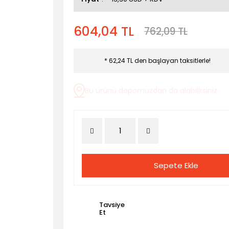
604,04 TL
762,09 TL
* 62,24 TL den başlayan taksitlerle!
Bu ürünü depomuzdan da alabilirsiniz.
Sepete Ekle
Tavsiye
Et