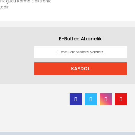
darik gücü Karma Elektronik
adır.
E-Bülten Abonelik
KAYDOL