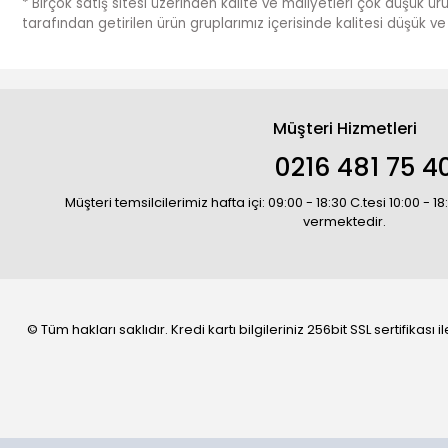
* Birçok satış sitesi üzerinden kalite ve maliyetleri çok düşük ür
tarafından getirilen ürün gruplarımız içerisinde kalitesi düşük 
Müşteri Hizmetleri
0216 481 75 4
Müşteri temsilcilerimiz hafta içi: 09:00 - 18:30 C.tesi 10:00 - 
vermektedir.
© Tüm hakları saklıdır. Kredi kartı bilgileriniz 256bit SSL sertifikası