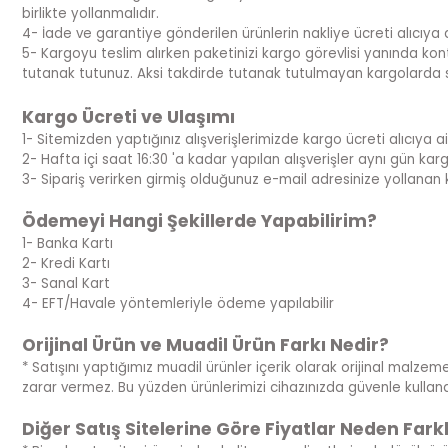
birlikte yollanmalıdır.
4- İade ve garantiye gönderilen ürünlerin nakliye ücreti alıcıya ai
5- Kargoyu teslim alırken paketinizi kargo görevlisi yanında kont
tutanak tutunuz. Aksi takdirde tutanak tutulmayan kargolarda 
Kargo Ücreti ve Ulaşımı
1- Sitemizden yaptığınız alışverişlerimizde kargo ücreti alıcıya ait
2- Hafta içi saat 16:30 'a kadar yapılan alışverişler aynı gün kargoya
3- Sipariş verirken girmiş olduğunuz e-mail adresinize yollanan 
Ödemeyi Hangi Şekillerde Yapabilirim?
1- Banka Kartı
2- Kredi Kartı
3- Sanal Kart
4- EFT/Havale yöntemleriyle ödeme yapılabilir
Orijinal Ürün ve Muadil Ürün Farkı Nedir?
* Satışını yaptığımız muadil ürünler içerik olarak orijinal malzeme
zarar vermez. Bu yüzden ürünlerimizi cihazınızda güvenle kullanabi
Diğer Satış Sitelerine Göre Fiyatlar Neden Farkl