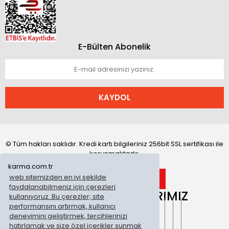
E-Bülten Abonelik
KAYDOL
© Tüm hakları saklıdır. Kredi kartı bilgileriniz 256bit SSL sertifikası ile
korunmaktadır.
karma.com.tr
web sitemizden en iyi şekilde
faydalanabilmeniz için çerezleri
ONLİNE MAĞAZALARIMIZ
kullanıyoruz. Bu çerezler; site
performansını artırmak, kullanıcı
deneyimini geliştirmek, tercihlerinizi
hatırlamak ve size özel içerikler sunmak