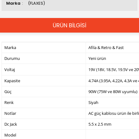
Marka
(FLAXES)
ÜRÜN BİLGİSİ
Marka
Afila & Retro & Fast
Durumu
Yeni ürün
Voltaj
19V (18V, 18.5V, 19.5V ve 2
Kapasite
4.74A (3.95A, 4.22A, 4.3A ve
Güç
90W (75W ve 80W uyumlu)
Renk
Siyah
Notlar
AC güç kablosu ürün ile birl
Dc Jack
5.5 x 2.5 mm
Model