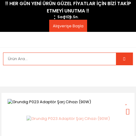
​‼️​ HER GÜN YENİ ÜRÜN GÜZEL FİYATLAR İÇİN BİZİ TAKİP
ETMEYİ UNUTMA ​‼️​
Saat
Dk.
Sn.
Alışverişe Başla