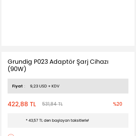
Grundig P023 Adaptör Şarj Cihazı
(90W)
Fiyat
9,23 USD + KDV
422,88 TL
531,84 TL
%20
* 43,57 TL den başlayan taksitlerle!