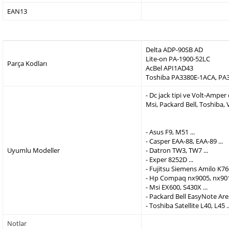
EAN13
Delta ADP-90SB AD
Lite-on PA-1900-52LC
Parça Kodları
AcBel API1AD43
Toshiba PA3380E-1ACA, PA
- Dc jack tipi ve Volt-Ampe
Msi, Packard Bell, Toshiba,
- Asus F9, M51 ...
- Casper EAA-88, EAA-89 ...
Uyumlu Modeller
- Datron TW3, TW7 ...
- Exper 8252D ...
- Fujitsu Siemens Amilo K760
- Hp Compaq nx9005, nx9010
- Msi EX600, S430X ...
- Packard Bell EasyNote Are
- Toshiba Satellite L40, L45 ..
Notlar