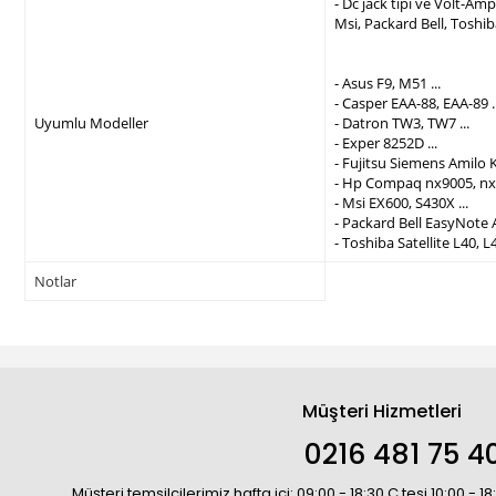
- Dc jack tipi ve Volt-A
Msi, Packard Bell, Toshi
- Asus F9, M51 ...
- Casper EAA-88, EAA-89 ..
Uyumlu Modeller
- Datron TW3, TW7 ...
- Exper 8252D ...
- Fujitsu Siemens Amilo K
- Hp Compaq nx9005, nx9
- Msi EX600, S430X ...
- Packard Bell EasyNote 
- Toshiba Satellite L40, L4
Notlar
Müşteri Hizmetleri
0216 481 75 4
Müşteri temsilcilerimiz hafta içi: 09:00 - 18:30 C.tesi 10:00 - 