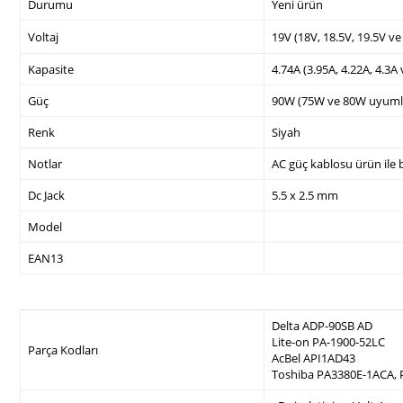
Durumu
Yeni ürün
Voltaj
19V (18V, 18.5V, 19.5V v
Kapasite
4.74A (3.95A, 4.22A, 4.3A
Güç
90W (75W ve 80W uyuml
Renk
Siyah
Notlar
AC güç kablosu ürün ile b
Dc Jack
5.5 x 2.5 mm
Model
EAN13
Delta ADP-90SB AD
Lite-on PA-1900-52LC
Parça Kodları
AcBel API1AD43
Toshiba PA3380E-1ACA,