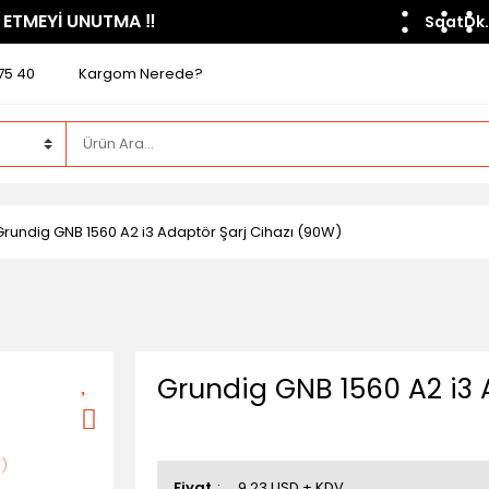
 ETMEYİ UNUTMA ​‼️​
Saat
Dk.
75 40
Kargom Nerede?
Grundig GNB 1560 A2 i3 Adaptör Şarj Cihazı (90W)
Grundig GNB 1560 A2 i3 
Fiyat
9,23 USD + KDV