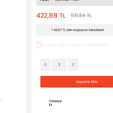
422,88 TL
531,84 TL
* 43,57 TL den başlayan taksitlerle!
Bu ürünü depomuzdan da alabilirsiniz.
Sepete Ekle
Tavsiye
Et