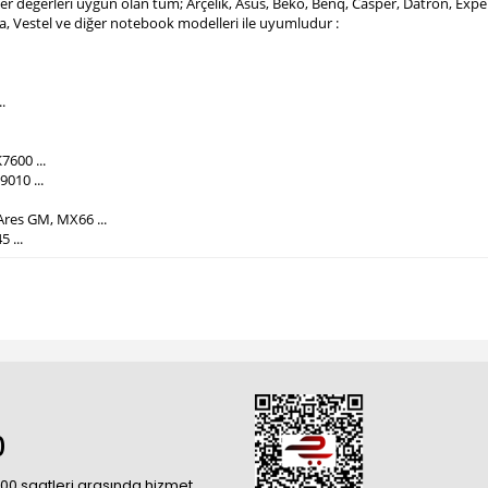
mper değerleri uygun olan tüm; Arçelik, Asus, Beko, Benq, Casper, Datron, Ex
ba, Vestel ve diğer notebook modelleri ile uyumludur :
.
7600 ...
010 ...
Ares GM, MX66 ...
5 ...
0
18:00 saatleri arasında hizmet