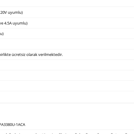
e 20V uyumlu)
 ve 4.5A uyumlu)
u)
irlikte ücretsiz olarak verilmektedir.
 PA3380U-1ACA