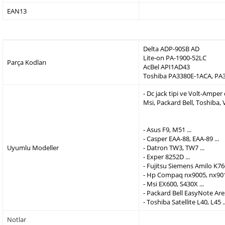
EAN13
Delta ADP-90SB AD
Lite-on PA-1900-52LC
Parça Kodları
AcBel API1AD43
Toshiba PA3380E-1ACA, PA
- Dc jack tipi ve Volt-Ampe
Msi, Packard Bell, Toshiba,
- Asus F9, M51 ...
- Casper EAA-88, EAA-89 ...
Uyumlu Modeller
- Datron TW3, TW7 ...
- Exper 8252D ...
- Fujitsu Siemens Amilo K760
- Hp Compaq nx9005, nx9010
- Msi EX600, S430X ...
- Packard Bell EasyNote Are
- Toshiba Satellite L40, L45 ..
Notlar