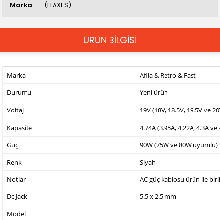
Marka
(FLAXES)
ÜRÜN BİLGİSİ
Marka
Afila & Retro & Fast
Durumu
Yeni ürün
Voltaj
19V (18V, 18.5V, 19.5V ve 2
Kapasite
4.74A (3.95A, 4.22A, 4.3A ve
Güç
90W (75W ve 80W uyumlu)
Renk
Siyah
Notlar
AC güç kablosu ürün ile birl
Dc Jack
5.5 x 2.5 mm
Model