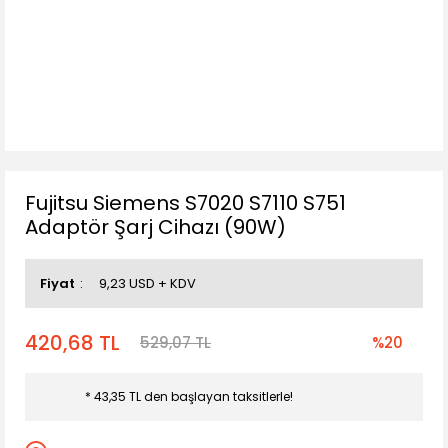
Fujitsu Siemens S7020 S7110 S751
Adaptör Şarj Cihazı (90W)
Fiyat
9,23 USD + KDV
420,68 TL
529,07 TL
%20
* 43,35 TL den başlayan taksitlerle!