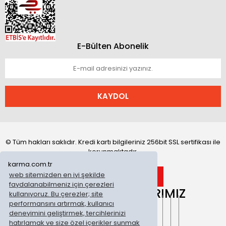
E-Bülten Abonelik
KAYDOL
© Tüm hakları saklıdır. Kredi kartı bilgileriniz 256bit SSL sertifikası ile
korunmaktadır.
karma.com.tr
web sitemizden en iyi şekilde
faydalanabilmeniz için çerezleri
ONLİNE MAĞAZALARIMIZ
kullanıyoruz. Bu çerezler; site
performansını artırmak, kullanıcı
deneyimini geliştirmek, tercihlerinizi
hatırlamak ve size özel içerikler sunmak