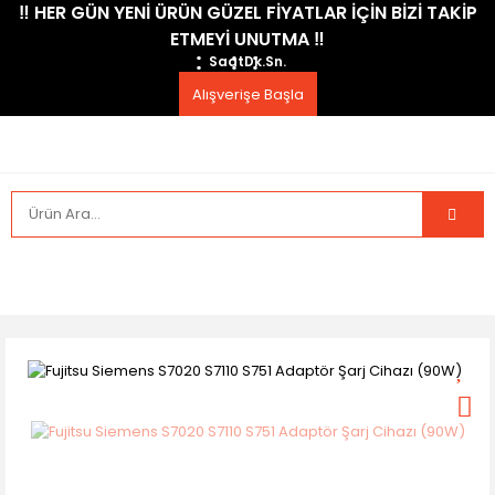
​‼️​ HER GÜN YENİ ÜRÜN GÜZEL FİYATLAR İÇİN BİZİ TAKİP
ETMEYİ UNUTMA ​‼️​
Saat
Dk.
Sn.
Alışverişe Başla