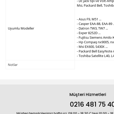
- Dc jack tipi ve Volt-A
Msi, Packard Bell, Toshi
- Asus F9, M51 ...
- Casper EAA-88, EAA-89 ..
Uyumlu Modeller
- Datron TW3, TW7 ...
- Exper 8252D ...
- Fujitsu Siemens Amilo K
- Hp Compaq nx9005, nx9
- Msi EX600, S430X ...
- Packard Bell EasyNote 
- Toshiba Satellite L40, L4
Notlar
Müşteri Hizmetleri
0216 481 75 4
Müşteri temsilcilerimiz hafta içi: 09:00 - 18:30 C.tesi 10:00 - 