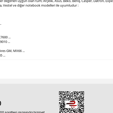
mper değerleri uygun olan tüm; Arçelik, Asus, Beko, Benq, Casper, Datron, Ex
ba, Vestel ve diğer notebook modelleri ile uyumludur :
.
7600 ...
010 ...
Ares GM, MX66 ...
5 ...
0
18:00 saatleri arasında hizmet