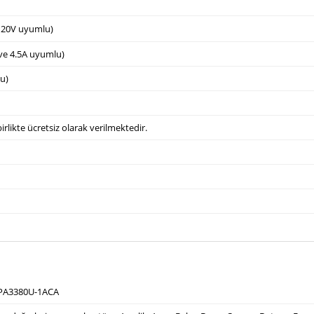
e 20V uyumlu)
 ve 4.5A uyumlu)
u)
irlikte ücretsiz olarak verilmektedir.
 PA3380U-1ACA