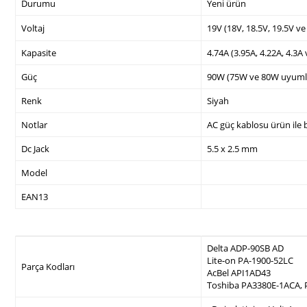
Durumu
Yeni ürün
Voltaj
19V (18V, 18.5V, 19.5V v
Kapasite
4.74A (3.95A, 4.22A, 4.3A
Güç
90W (75W ve 80W uyuml
Renk
Siyah
Notlar
AC güç kablosu ürün ile b
Dc Jack
5.5 x 2.5 mm
Model
EAN13
Delta ADP-90SB AD
Lite-on PA-1900-52LC
Parça Kodları
AcBel API1AD43
Toshiba PA3380E-1ACA,