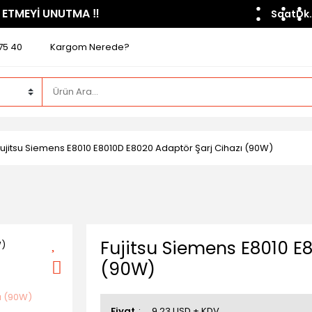
 ETMEYİ UNUTMA ​‼️​
Saat
Dk.
75 40
Kargom Nerede?
Fujitsu Siemens E8010 E8010D E8020 Adaptör Şarj Cihazı (90W)
Fujitsu Siemens E8010 E
(90W)
Fiyat
9,23 USD + KDV