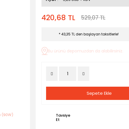
420,68 TL
529,07 TL
* 43,35 TL den başlayan taksitlerle!
Bu ürünü depomuzdan da alabilirsiniz.
Sepete Ekle
Tavsiye
Et