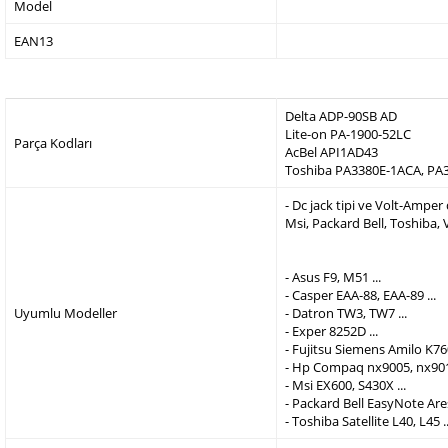
Model
EAN13
Delta ADP-90SB AD
Lite-on PA-1900-52LC
Parça Kodları
AcBel API1AD43
Toshiba PA3380E-1ACA, PA
- Dc jack tipi ve Volt-Ampe
Msi, Packard Bell, Toshiba,
- Asus F9, M51 ...
- Casper EAA-88, EAA-89 ...
Uyumlu Modeller
- Datron TW3, TW7 ...
- Exper 8252D ...
- Fujitsu Siemens Amilo K760
- Hp Compaq nx9005, nx9010
- Msi EX600, S430X ...
- Packard Bell EasyNote Are
- Toshiba Satellite L40, L45 ..