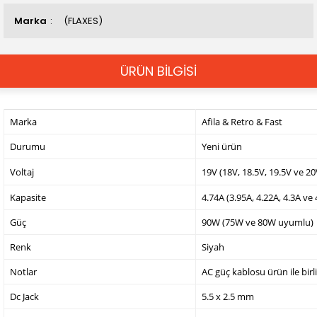
Marka
(FLAXES)
ÜRÜN BİLGİSİ
Marka
Afila & Retro & Fast
Durumu
Yeni ürün
Voltaj
19V (18V, 18.5V, 19.5V ve 2
Kapasite
4.74A (3.95A, 4.22A, 4.3A ve
Güç
90W (75W ve 80W uyumlu)
Renk
Siyah
Notlar
AC güç kablosu ürün ile birl
Dc Jack
5.5 x 2.5 mm