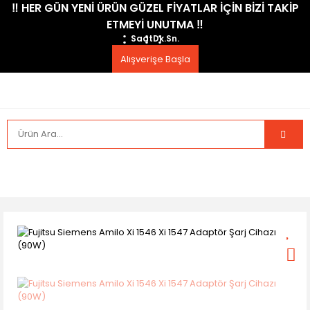
​‼️​ HER GÜN YENİ ÜRÜN GÜZEL FİYATLAR İÇİN BİZİ TAKİP
ETMEYİ UNUTMA ​‼️​
Saat
Dk.
Sn.
Alışverişe Başla