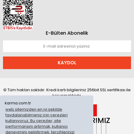
E-Bülten Abonelik
KAYDOL
© Tüm hakları saklıdır. Kredi kartı bilgileriniz 256bit SSL sertifikası ile
korunmaktadır.
karma.com.tr
web sitemizden en iyi şekilde
faydalanabilmeniz için çerezleri
ONLİNE MAĞAZALARIMIZ
kullanıyoruz. Bu çerezler; site
performansını artırmak, kullanıcı
deneyimini geliştirmek, tercihlerinizi