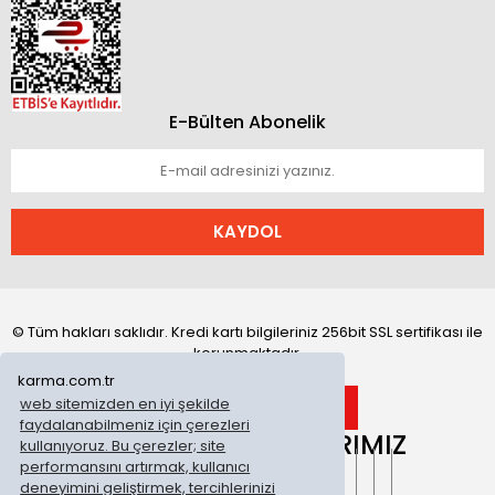
E-Bülten Abonelik
KAYDOL
© Tüm hakları saklıdır. Kredi kartı bilgileriniz 256bit SSL sertifikası ile
korunmaktadır.
karma.com.tr
web sitemizden en iyi şekilde
faydalanabilmeniz için çerezleri
ONLİNE MAĞAZALARIMIZ
kullanıyoruz. Bu çerezler; site
performansını artırmak, kullanıcı
deneyimini geliştirmek, tercihlerinizi