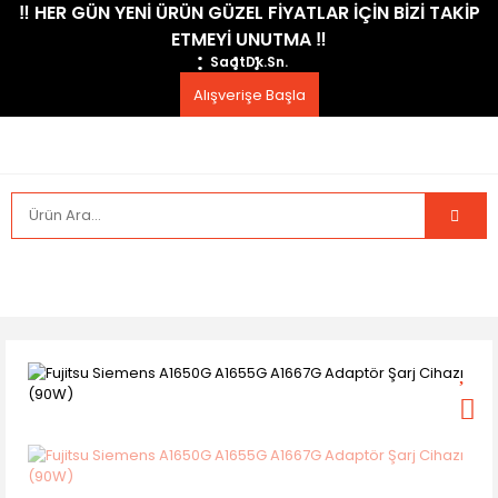
​‼️​ HER GÜN YENİ ÜRÜN GÜZEL FİYATLAR İÇİN BİZİ TAKİP
ETMEYİ UNUTMA ​‼️​
Saat
Dk.
Sn.
Alışverişe Başla