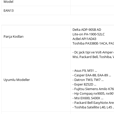
Model
EAN13
Delta ADP-90SB AD
Lite-on PA-1900-52LC
Parça Kodları
AcBel API1AD43
Toshiba PA3380E-1ACA, PA
- Dc jack tipi ve Volt-Ampe
Msi, Packard Bell, Toshiba,
- Asus F9, M51 ...
- Casper EAA-88, EAA-89 ...
Uyumlu Modeller
- Datron TW3, TW7 ...
- Exper 8252D ...
- Fujitsu Siemens Amilo K760
- Hp Compaq nx9005, nx9010
- Msi EX600, S430X ...
- Packard Bell EasyNote Are
- Toshiba Satellite L40, L45 ..