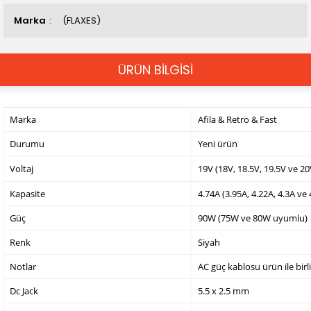
Marka
(FLAXES)
ÜRÜN BİLGİSİ
Marka
Afila & Retro & Fast
Durumu
Yeni ürün
Voltaj
19V (18V, 18.5V, 19.5V ve 2
Kapasite
4.74A (3.95A, 4.22A, 4.3A ve
Güç
90W (75W ve 80W uyumlu)
Renk
Siyah
Notlar
AC güç kablosu ürün ile birl
Dc Jack
5.5 x 2.5 mm