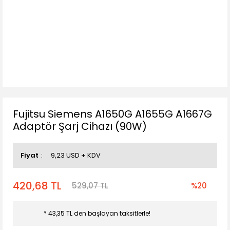
Fujitsu Siemens A1650G A1655G A1667G
Adaptör Şarj Cihazı (90W)
Fiyat
9,23 USD + KDV
420,68 TL
529,07 TL
%20
* 43,35 TL den başlayan taksitlerle!