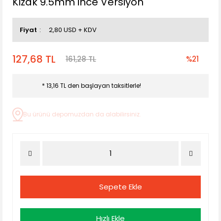
Kızak 9.5mm ince Versiyon
Fiyat
2,80 USD + KDV
127,68 TL
161,28 TL
%21
* 13,16 TL den başlayan taksitlerle!
Bu ürünü depomuzdan da alabilirsiniz.
Sepete Ekle
Hızlı Ekle