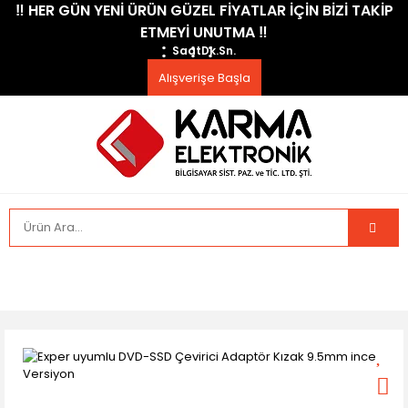
​‼️​ HER GÜN YENİ ÜRÜN GÜZEL FİYATLAR İÇİN BİZİ TAKİP
ETMEYİ UNUTMA ​‼️​
Saat
Dk.
Sn.
Alışverişe Başla