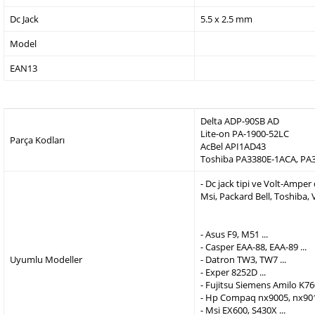
Dc Jack
5.5 x 2.5 mm
Model
EAN13
Delta ADP-90SB AD
Lite-on PA-1900-52LC
Parça Kodları
AcBel API1AD43
Toshiba PA3380E-1ACA, PA
- Dc jack tipi ve Volt-Ampe
Msi, Packard Bell, Toshiba,
- Asus F9, M51 ...
- Casper EAA-88, EAA-89 ...
Uyumlu Modeller
- Datron TW3, TW7 ...
- Exper 8252D ...
- Fujitsu Siemens Amilo K760
- Hp Compaq nx9005, nx9010
- Msi EX600, S430X ...