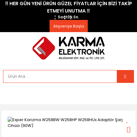
​‼️​ HER GÜN YENİ ÜRÜN GÜZEL FİYATLAR İÇİN BİZİ TAKİP
ETMEYİ UNUTMA ​‼️​
Saat
Dk.
Sn.
Alışverişe Başla