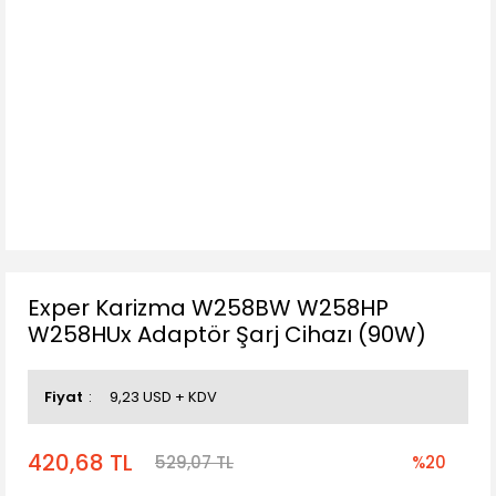
Exper Karizma W258BW W258HP
W258HUx Adaptör Şarj Cihazı (90W)
Fiyat
9,23 USD + KDV
420,68 TL
529,07 TL
%20