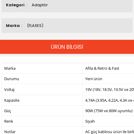
Kategori
Adaptör
Marka
(FLAXES)
ÜRÜN BİLGİSİ
Marka
Afila & Retro & Fast
Durumu
Yeni ürün
Voltaj
19V (18V, 18.5V, 19.5V ve 2
Kapasite
4.74A (3.95A, 4.22A, 4.3A ve
Güç
90W (75W ve 80W uyumlu)
Renk
Siyah
Notlar
AC güç kablosu ürün ile birl