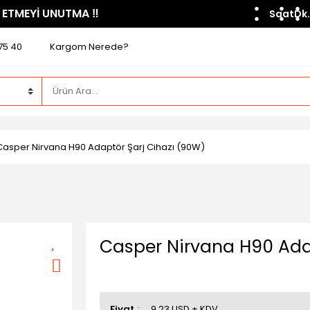
 ETMEYİ UNUTMA ​‼️​
Saat
Dk.
75 40
Kargom Nerede?
Casper Nirvana H90 Adaptör Şarj Cihazı (90W)
Casper Nirvana H90 Ada
Fiyat
9,23 USD + KDV