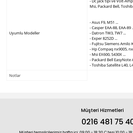
- Dc jack tipi ve Volt-A
Msi, Packard Bell, Toshi
- Asus F9, M51 ...
- Casper EAA-88, EAA-89 ..
Uyumlu Modeller
- Datron TW3, TW7 ...
- Exper 8252D ...
- Fujitsu Siemens Amilo K
- Hp Compaq nx9005, nx9
- Msi EX600, S430X ...
- Packard Bell EasyNote 
- Toshiba Satellite L40, L4
Notlar
Müşteri Hizmetleri
0216 481 75 4
Müşteri temsilcilerimiz hafta içi: 09:00 - 18:30 C.tesi 10:00 - 