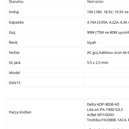
Durumu
Yeni ürün
Voltaj
19V (18V, 18.5V, 19.5V v
Kapasite
4.74A (3.95A, 4.22A, 4.3A
Güç
90W (75W ve 80W uyuml
Renk
Siyah
Notlar
AC güç kablosu ürün ile b
Dc Jack
5.5 x 2.5 mm
Model
EAN13
Delta ADP-90SB AD
Lite-on PA-1900-52LC
Parça Kodları
AcBel API1AD43
Toshiba PA3380E-1ACA,