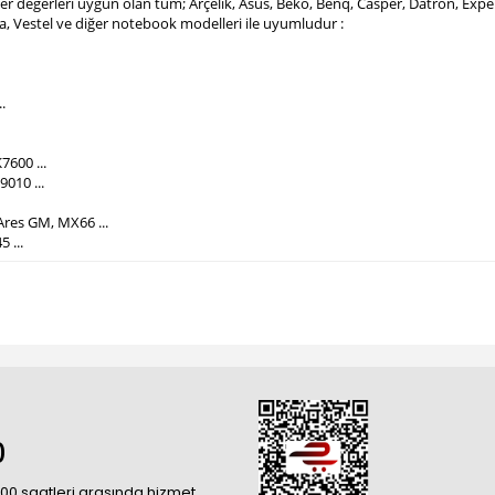
mper değerleri uygun olan tüm; Arçelik, Asus, Beko, Benq, Casper, Datron, Ex
ba, Vestel ve diğer notebook modelleri ile uyumludur :
.
7600 ...
010 ...
Ares GM, MX66 ...
5 ...
0
18:00 saatleri arasında hizmet