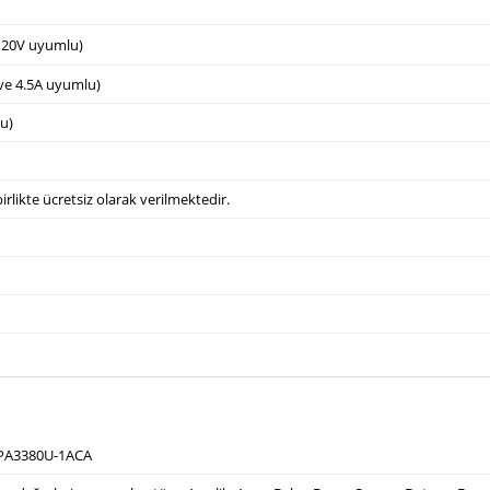
e 20V uyumlu)
 ve 4.5A uyumlu)
u)
irlikte ücretsiz olarak verilmektedir.
 PA3380U-1ACA