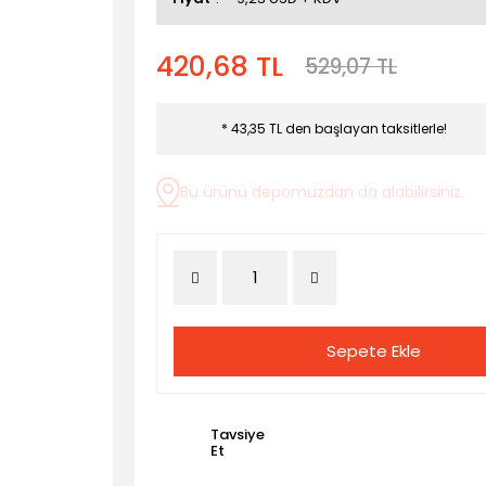
420,68 TL
529,07 TL
* 43,35 TL den başlayan taksitlerle!
Bu ürünü depomuzdan da alabilirsiniz.
Sepete Ekle
Tavsiye
Et