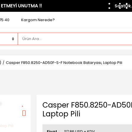
 ETMEYİ UNUTMA ​‼️​
Saat
Dk.
75 40
Kargom Nerede?
)
Casper F850.8250-AD50F-S-F Notebook Bataryası, Laptop Pili
Casper F850.8250-AD50F
Laptop Pili
Fiyat
117,86 USD + KDV