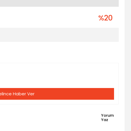
%20
lince Haber Ver
Yorum
Yaz