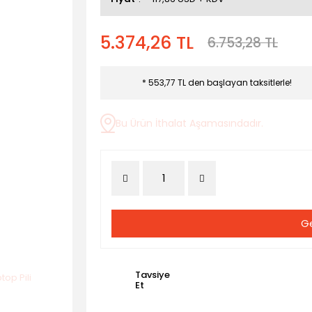
5.374,26 TL
6.753,28 TL
* 553,77 TL den başlayan taksitlerle!
Bu Ürün İthalat Aşamasındadır.
Ge
Tavsiye
Et