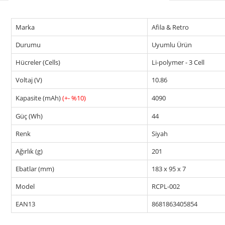
Marka
Afila & Retro
Durumu
Uyumlu Ürün
Hücreler (Cells)
Li-polymer - 3 Cell
Voltaj (V)
10.86
Kapasite (mAh)
(+- %10)
4090
Güç (Wh)
44
Renk
Siyah
Ağırlık (g)
201
Ebatlar (mm)
183 x 95 x 7
Model
RCPL-002
EAN13
8681863405854