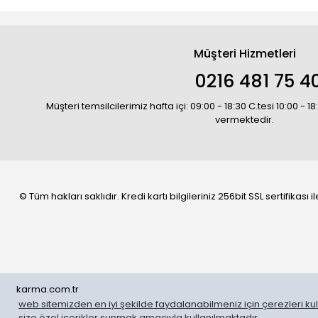
Müşteri Hizmetleri
0216 481 75 4
Müşteri temsilcilerimiz hafta içi: 09:00 - 18:30 C.tesi 10:00 - 
vermektedir.
© Tüm hakları saklıdır. Kredi kartı bilgileriniz 256bit SSL sertifikası
karma.com.tr
web sitemizden en iyi şekilde faydalanabilmeniz için çerezleri kull
WhatsApp Sipariş
size özel içerikler sunmak amacıyla kullanılmaktadır.