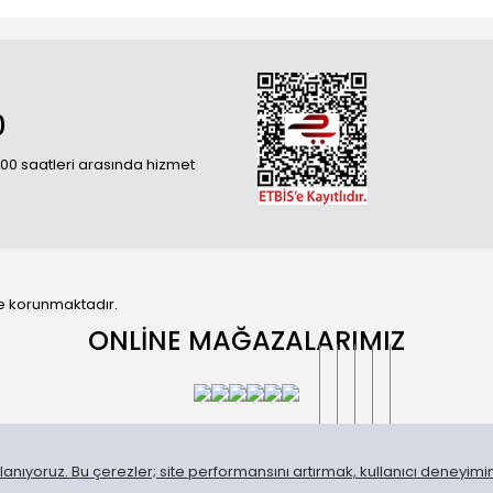
0
18:00 saatleri arasında hizmet
 ile korunmaktadır.
ONLİNE MAĞAZALARIMIZ
anıyoruz. Bu çerezler; site performansını artırmak, kullanıcı deneyimini