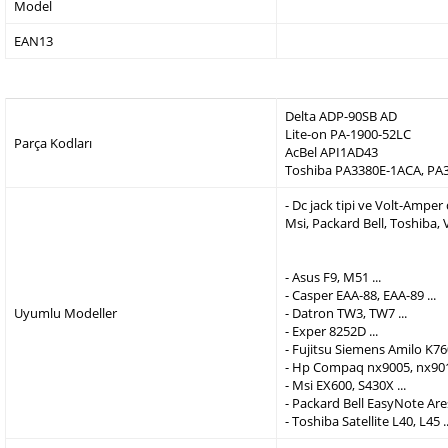
Model
EAN13
Delta ADP-90SB AD
Lite-on PA-1900-52LC
Parça Kodları
AcBel API1AD43
Toshiba PA3380E-1ACA, PA
- Dc jack tipi ve Volt-Ampe
Msi, Packard Bell, Toshiba,
- Asus F9, M51 ...
- Casper EAA-88, EAA-89 ...
Uyumlu Modeller
- Datron TW3, TW7 ...
- Exper 8252D ...
- Fujitsu Siemens Amilo K760
- Hp Compaq nx9005, nx9010
- Msi EX600, S430X ...
- Packard Bell EasyNote Are
- Toshiba Satellite L40, L45 ..