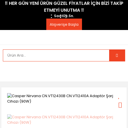
​‼️​ HER GÜN YENİ ÜRÜN GÜZEL FİYATLAR İÇİN BİZİ TAKİP
ETMEYİ UNUTMA ​‼️​
Saat
Dk.
Sn.
Alışverişe Başla