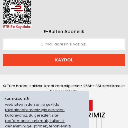
E-Bülten Abonelik
KAYDOL
© Tüm hakları saklıdır. Kredi kartı bilgileriniz 256bit SSL sertifikası ile
korunmaktadır.
karma.com.tr
web sitemizden en iyi şekilde
faydalanabilmeniz için çerezleri
ONLİNE MAĞAZALARIMIZ
kullanıyoruz. Bu çerezler; site
performansını artırmak, kullanıcı
deneyimini geliştirmek, tercihlerinizi