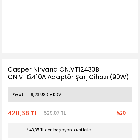
Casper Nirvana CN.VT12430B
CN.VTI2410A Adaptör Şarj Cihazı (90W)
Fiyat
9,23 USD + KDV
420,68 TL
529,07 TL
%20
* 43,35 TL den başlayan taksitlerle!