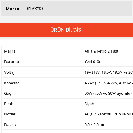
Marka
(FLAXES)
ÜRÜN BİLGİSİ
Marka
Afila & Retro & Fast
Durumu
Yeni ürün
Voltaj
19V (18V, 18.5V, 19.5V ve 2
Kapasite
4.74A (3.95A, 4.22A, 4.3A ve
Güç
90W (75W ve 80W uyumlu)
Renk
Siyah
Notlar
AC güç kablosu ürün ile birl
Dc Jack
5.5 x 2.5 mm