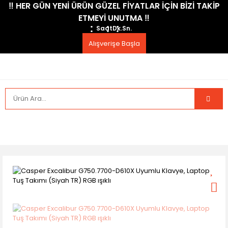
​‼️​ HER GÜN YENİ ÜRÜN GÜZEL FİYATLAR İÇİN BİZİ TAKİP
ETMEYİ UNUTMA ​‼️​
Saat
Dk.
Sn.
Alışverişe Başla