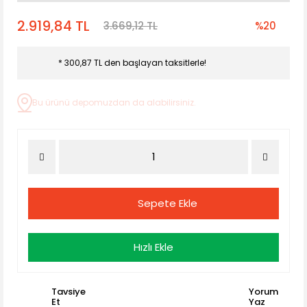
2.919,84 TL
3.669,12 TL
%20
* 300,87 TL den başlayan taksitlerle!
Bu ürünü depomuzdan da alabilirsiniz.
Sepete Ekle
Hızlı Ekle
Tavsiye
Yorum
Et
Yaz