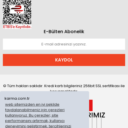
E-Bülten Abonelik
KAYDOL
© Tüm hakları saklıdır. Kredi kartı bilgileriniz 256bit SSL sertifikası ile
korunmaktadır.
karma.com.tr
web sitemizden en iyi şekilde
faydalanabilmeniz için çerezleri
ONLİNE MAĞAZALARIMIZ
kullanıyoruz. Bu çerezler; site
performansını artırmak, kullanıcı
deneyimini geliştirmek, tercihlerinizi