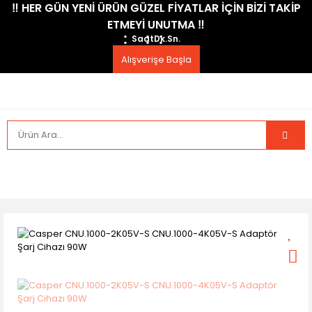
​‼️​ HER GÜN YENİ ÜRÜN GÜZEL FİYATLAR İÇİN BİZİ TAKİP
ETMEYİ UNUTMA ​‼️​
Saat
Dk.
Sn.
Alışverişe Başla