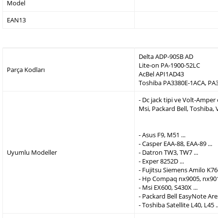
Model
EAN13
Delta ADP-90SB AD
Lite-on PA-1900-52LC
Parça Kodları
AcBel API1AD43
Toshiba PA3380E-1ACA, PA
- Dc jack tipi ve Volt-Ampe
Msi, Packard Bell, Toshiba,
- Asus F9, M51 ...
- Casper EAA-88, EAA-89 ...
Uyumlu Modeller
- Datron TW3, TW7 ...
- Exper 8252D ...
- Fujitsu Siemens Amilo K760
- Hp Compaq nx9005, nx9010
- Msi EX600, S430X ...
- Packard Bell EasyNote Are
- Toshiba Satellite L40, L45 ..