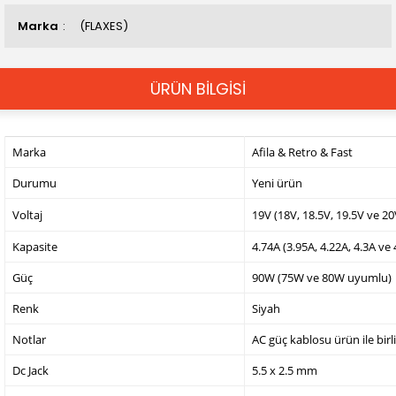
Marka
(FLAXES)
ÜRÜN BİLGİSİ
Marka
Afila & Retro & Fast
Durumu
Yeni ürün
Voltaj
19V (18V, 18.5V, 19.5V ve 2
Kapasite
4.74A (3.95A, 4.22A, 4.3A ve
Güç
90W (75W ve 80W uyumlu)
Renk
Siyah
Notlar
AC güç kablosu ürün ile birl
Dc Jack
5.5 x 2.5 mm