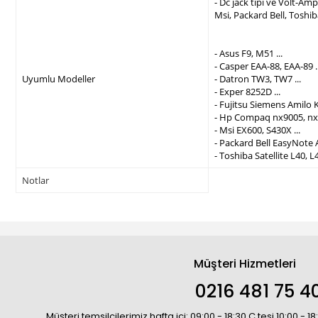
- Dc jack tipi ve Volt-A
Msi, Packard Bell, Toshi
- Asus F9, M51 ...
- Casper EAA-88, EAA-89 ..
Uyumlu Modeller
- Datron TW3, TW7 ...
- Exper 8252D ...
- Fujitsu Siemens Amilo K
- Hp Compaq nx9005, nx9
- Msi EX600, S430X ...
- Packard Bell EasyNote 
- Toshiba Satellite L40, L4
Notlar
Müşteri Hizmetleri
0216 481 75 4
Müşteri temsilcilerimiz hafta içi: 09:00 - 18:30 C.tesi 10:00 - 