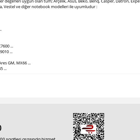
mper değerleri uygun olan tüm; Arçelik, Asus, Beko, Benq, Casper, Datron, Ex
ba, Vestel ve diğer notebook modelleri ile uyumludur :
.
7600 ...
010 ...
Ares GM, MX66 ...
5 ...
0
18:00 saatleri arasında hizmet