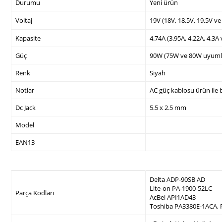
Durumu
Yeni ürün
Voltaj
19V (18V, 18.5V, 19.5V v
Kapasite
4.74A (3.95A, 4.22A, 4.3A
Güç
90W (75W ve 80W uyuml
Renk
Siyah
Notlar
AC güç kablosu ürün ile b
Dc Jack
5.5 x 2.5 mm
Model
EAN13
Delta ADP-90SB AD
Lite-on PA-1900-52LC
Parça Kodları
AcBel API1AD43
Toshiba PA3380E-1ACA,