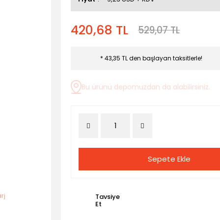
420,68 TL
529,07 TL
* 43,35 TL den başlayan taksitlerle!
Bu ürünü depomuzdan da alabilirsiniz.
Sepete Ekle
Tavsiye
Et