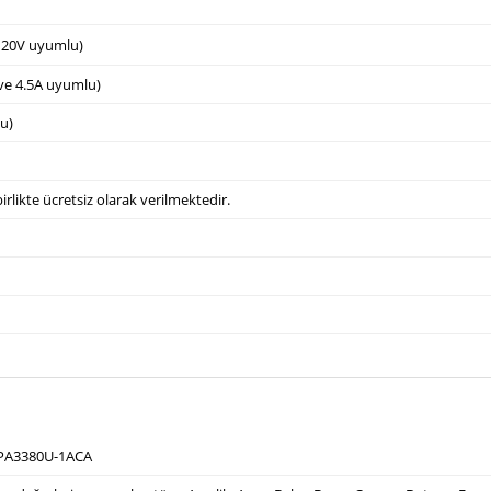
e 20V uyumlu)
 ve 4.5A uyumlu)
u)
irlikte ücretsiz olarak verilmektedir.
 PA3380U-1ACA