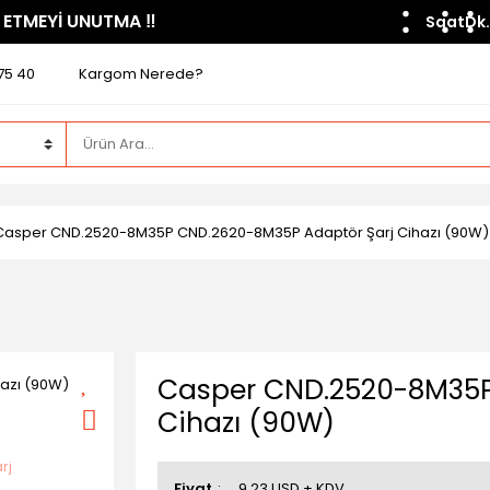
 ETMEYİ UNUTMA ​‼️​
Saat
Dk.
75 40
Kargom Nerede?
Casper CND.2520-8M35P CND.2620-8M35P Adaptör Şarj Cihazı (90W)
Casper CND.2520-8M35P
Cihazı (90W)
Fiyat
9,23 USD + KDV