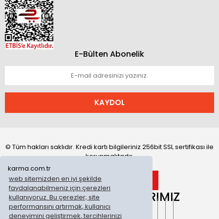
E-Bülten Abonelik
KAYDOL
© Tüm hakları saklıdır. Kredi kartı bilgileriniz 256bit SSL sertifikası ile
korunmaktadır.
karma.com.tr
web sitemizden en iyi şekilde
faydalanabilmeniz için çerezleri
ONLİNE MAĞAZALARIMIZ
kullanıyoruz. Bu çerezler; site
performansını artırmak, kullanıcı
deneyimini geliştirmek, tercihlerinizi