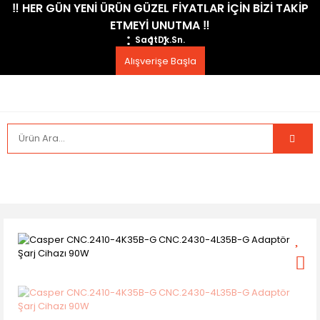
​‼️​ HER GÜN YENİ ÜRÜN GÜZEL FİYATLAR İÇİN BİZİ TAKİP
ETMEYİ UNUTMA ​‼️​
Saat
Dk.
Sn.
Alışverişe Başla