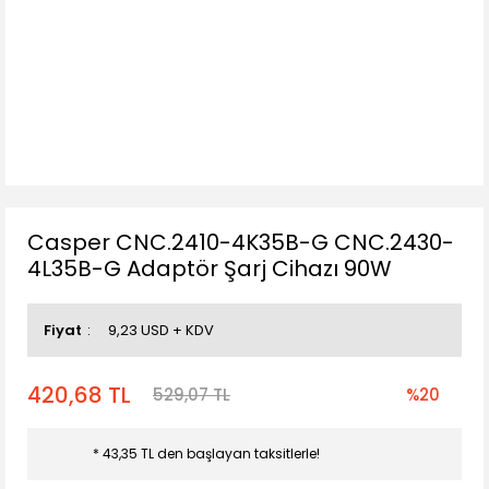
Casper CNC.2410-4K35B-G CNC.2430-
4L35B-G Adaptör Şarj Cihazı 90W
Fiyat
9,23 USD + KDV
420,68 TL
529,07 TL
%20
* 43,35 TL den başlayan taksitlerle!