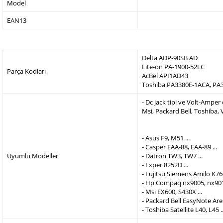
Model
EAN13
Delta ADP-90SB AD
Lite-on PA-1900-52LC
Parça Kodları
AcBel API1AD43
Toshiba PA3380E-1ACA, PA
- Dc jack tipi ve Volt-Ampe
Msi, Packard Bell, Toshiba,
- Asus F9, M51 ...
- Casper EAA-88, EAA-89 ...
Uyumlu Modeller
- Datron TW3, TW7 ...
- Exper 8252D ...
- Fujitsu Siemens Amilo K760
- Hp Compaq nx9005, nx9010
- Msi EX600, S430X ...
- Packard Bell EasyNote Are
- Toshiba Satellite L40, L45 ..