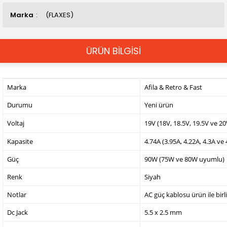
Marka
(FLAXES)
ÜRÜN BİLGİSİ
Marka
Afila & Retro & Fast
Durumu
Yeni ürün
Voltaj
19V (18V, 18.5V, 19.5V ve 2
Kapasite
4.74A (3.95A, 4.22A, 4.3A ve
Güç
90W (75W ve 80W uyumlu)
Renk
Siyah
Notlar
AC güç kablosu ürün ile birl
Dc Jack
5.5 x 2.5 mm