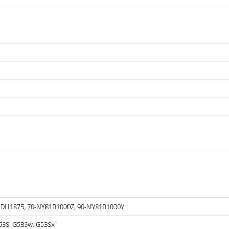
6DH1875, 70-NY81B1000Z, 90-NY81B1000Y
G53S, G53Sw, G53Sx