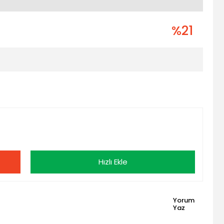
%21
Hızlı Ekle
Yorum
Yaz