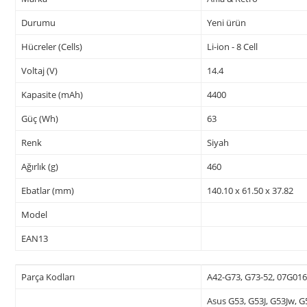
Durumu
Yeni ürün
Hücreler (Cells)
Li-ion - 8 Cell
Voltaj (V)
14.4
Kapasite (mAh)
4400
Güç (Wh)
63
Renk
Siyah
Ağırlık (g)
460
Ebatlar (mm)
140.10 x 61.50 x 37.82
Model
EAN13
Parça Kodları
A42-G73, G73-52, 07G01
Asus G53, G53J, G53Jw, 