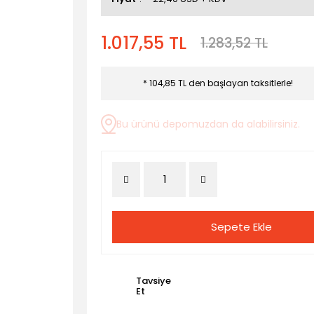
1.017,55 TL
1.283,52 TL
* 104,85 TL den başlayan taksitlerle!
Bu ürünü depomuzdan da alabilirsiniz.
Sepete Ekle
Tavsiye
Et