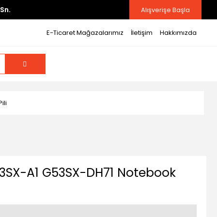
Sn.
Alışverişe Başla
E-Ticaret Mağazalarımız
İletişim
Hakkımızda
ili
53SX-A1 G53SX-DH71 Notebook