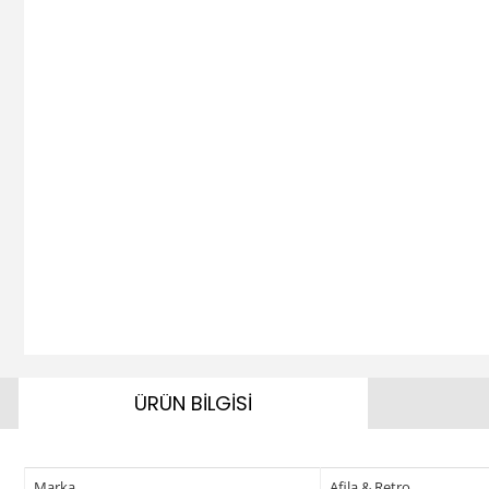
ÜRÜN BİLGİSİ
Marka
Afila & Retro