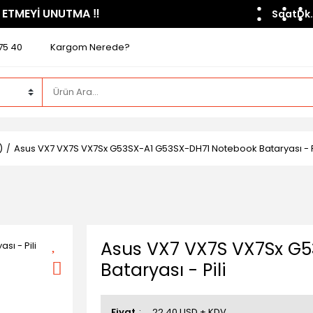
 ETMEYİ UNUTMA ​‼️​
Saat
Dk.
75 40
Kargom Nerede?
)
Asus VX7 VX7S VX7Sx G53SX-A1 G53SX-DH71 Notebook Bataryası - P
Asus VX7 VX7S VX7Sx G
Bataryası - Pili
Fiyat
22,40 USD + KDV