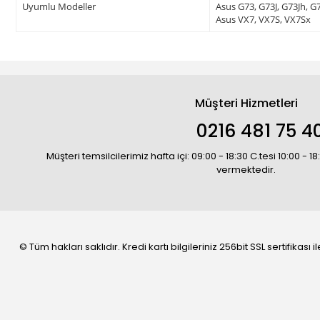
Uyumlu Modeller
Asus G73, G73J, G73Jh, G
Asus VX7, VX7S, VX7Sx
Müşteri Hizmetleri
0216 481 75 4
Müşteri temsilcilerimiz hafta içi: 09:00 - 18:30 C.tesi 10:00 - 
vermektedir.
© Tüm hakları saklıdır. Kredi kartı bilgileriniz 256bit SSL sertifikası