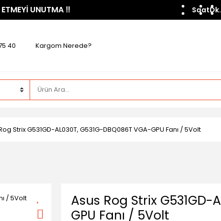
 ETMEYİ UNUTMA ​‼️​
Saat
Dk.
75 40
Kargom Nerede?
Rog Strix G531GD-AL030T, G531G-DBQ086T VGA-GPU Fanı / 5Volt
Asus Rog Strix G531GD-
GPU Fanı / 5Volt