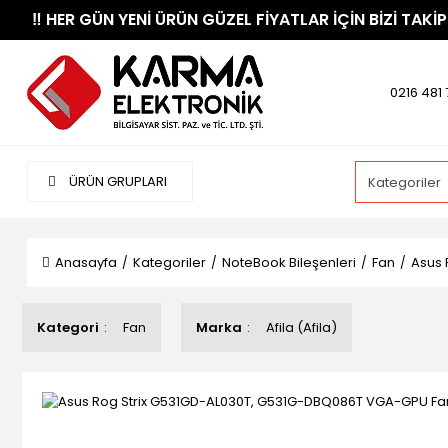
​‼️​ HER GÜN YENİ ÜRÜN GÜZEL FİYATLAR İÇİN BİZİ TAKİP
0216 481 
ÜRÜN GRUPLARI
Anasayfa
Kategoriler
NoteBook Bileşenleri
Fan
Asus 
Kategori
Fan
Marka
Afila (Afila)