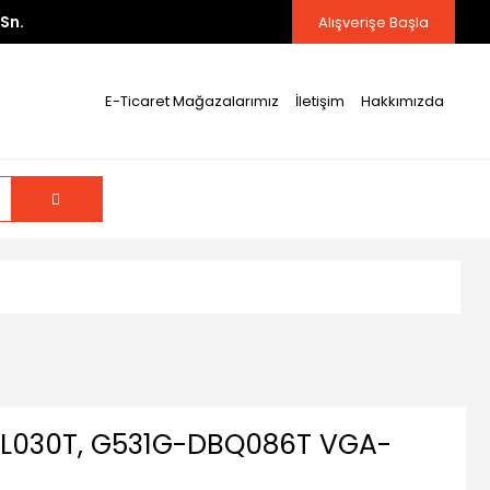
Sn.
Alışverişe Başla
E-Ticaret Mağazalarımız
İletişim
Hakkımızda
AL030T, G531G-DBQ086T VGA-