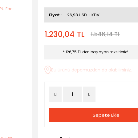
Fiyat
26,98 USD + KDV
1.230,04 TL
1.546,14 TL
* 126,75 TL den başlayan taksitlerle!
Bu ürünü depomuzdan da alabilirsiniz.
Sepete Ekle