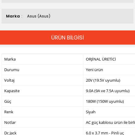
Marka
Asus (Asus)
ÜRÜN BİLGİSİ
Marka
ORJİNAL ÜRETİCİ
Durumu
Yeni ürün
Voltaj
20V (19.5V uyumlu)
Kapasite
9.0A (9A ve 7.5A uyumlu)
Güç
180W (150W uyumlu)
Renk
Siyah
Notlar
AC güç kablosu ürün ile birl
Dc Jack
6.0 x 3.7 mm - Pinli uç