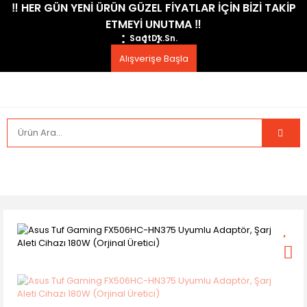
​‼️​ HER GÜN YENİ ÜRÜN GÜZEL FİYATLAR İÇİN BİZİ TAKİP
ETMEYİ UNUTMA ​‼️​
Saat
Dk.
Sn.
Alışverişe Başla