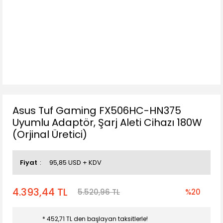
Asus Tuf Gaming FX506HC-HN375
Uyumlu Adaptör, Şarj Aleti Cihazı 180W
(Orjinal Üretici)
Fiyat
95,85 USD + KDV
4.393,44 TL
5.520,96 TL
%20
* 452,71 TL den başlayan taksitlerle!