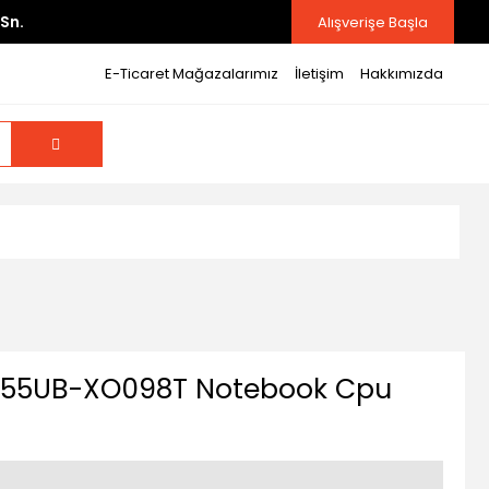
Sn.
Alışverişe Başla
E-Ticaret Mağazalarımız
İletişim
Hakkımızda
555UB-XO098T Notebook Cpu