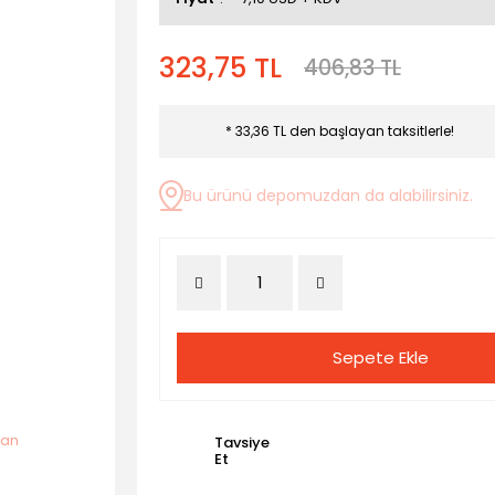
323,75 TL
406,83 TL
* 33,36 TL den başlayan taksitlerle!
Bu ürünü depomuzdan da alabilirsiniz.
Sepete Ekle
Tavsiye
Et