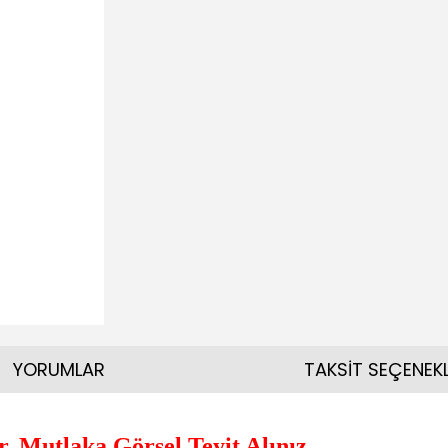
YORUMLAR
TAKSİT SEÇENEKL
. Mutlaka Görsel Teyit Alınız.