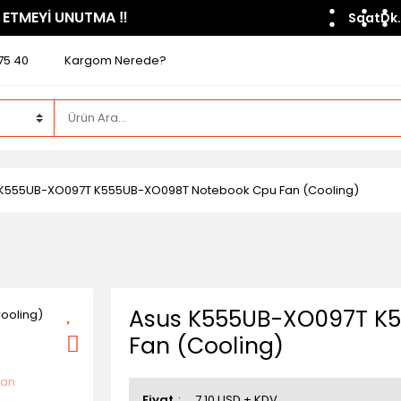
 ETMEYİ UNUTMA ​‼️​
Saat
Dk.
75 40
Kargom Nerede?
 K555UB-XO097T K555UB-XO098T Notebook Cpu Fan (Cooling)
Asus K555UB-XO097T K
Fan (Cooling)
Fiyat
7,10 USD + KDV