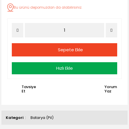
Bu ürünü depomuzdan da alabilirsiniz.
Sepete Ekle
Hızlı Ekle
Tavsiye
Yorum
Et
Yaz
Kategori
Batarya (Pil)