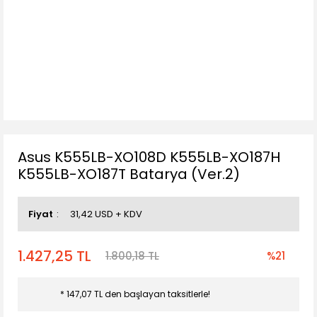
Asus K555LB-XO108D K555LB-XO187H
K555LB-XO187T Batarya (Ver.2)
Fiyat
31,42 USD + KDV
1.427,25 TL
1.800,18 TL
%21
* 147,07 TL den başlayan taksitlerle!