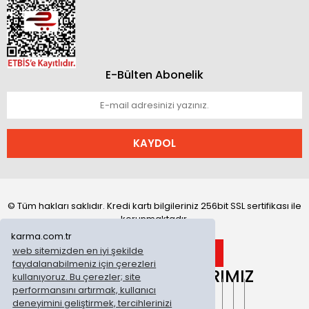
E-Bülten Abonelik
KAYDOL
© Tüm hakları saklıdır. Kredi kartı bilgileriniz 256bit SSL sertifikası ile
korunmaktadır.
karma.com.tr
web sitemizden en iyi şekilde
faydalanabilmeniz için çerezleri
ONLİNE MAĞAZALARIMIZ
kullanıyoruz. Bu çerezler; site
performansını artırmak, kullanıcı
deneyimini geliştirmek, tercihlerinizi