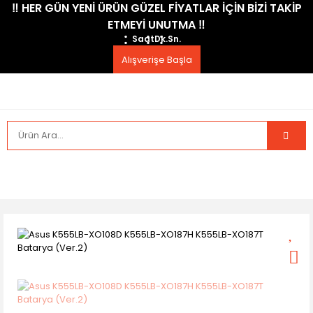
​‼️​ HER GÜN YENİ ÜRÜN GÜZEL FİYATLAR İÇİN BİZİ TAKİP
ETMEYİ UNUTMA ​‼️​
Saat
Dk.
Sn.
Alışverişe Başla