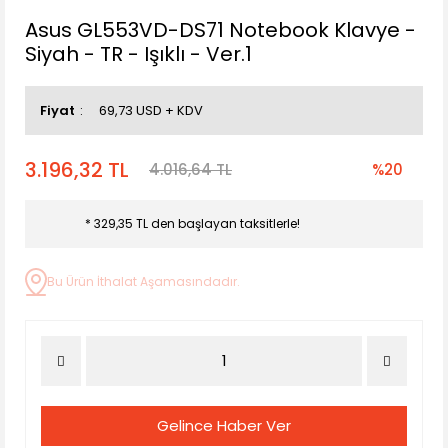
Asus GL553VD-DS71 Notebook Klavye -
Siyah - TR - Işıklı - Ver.1
Fiyat
69,73 USD + KDV
3.196,32 TL
4.016,64 TL
%20
* 329,35 TL den başlayan taksitlerle!
Bu Ürün İthalat Aşamasındadır.
Gelince Haber Ver