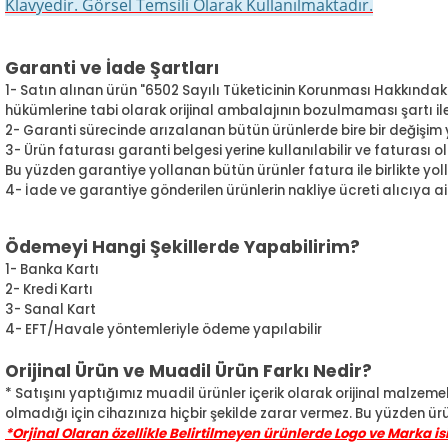
Klavyedir. Görsel Temsili Olarak Kullanılmaktadır.
Garanti ve İade Şartları
1- Satın alınan ürün "6502 Sayılı Tüketicinin Korunması Hakkındak
hükümlerine tabi olarak orijinal ambalajının bozulmaması şartı ile 1
2- Garanti sürecinde arızalanan bütün ürünlerde bire bir değişi
3- Ürün faturası garanti belgesi yerine kullanılabilir ve faturası
Bu yüzden garantiye yollanan bütün ürünler fatura ile birlikte yol
4- İade ve garantiye gönderilen ürünlerin nakliye ücreti alıcıya ait
Ödemeyi Hangi Şekillerde Yapabilirim?
1- Banka Kartı
2- Kredi Kartı
3- Sanal Kart
4- EFT/Havale yöntemleriyle ödeme yapılabilir
Orijinal Ürün ve Muadil Ürün Farkı Nedir?
* Satışını yaptığımız muadil ürünler içerik olarak orijinal malzemel
olmadığı için cihazınıza hiçbir şekilde zarar vermez. Bu yüzden ürü
*Orjinal Olaran özellikle Belirtilmeyen ürünlerde Logo ve Marka i