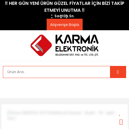
​‼️​ HER GÜN YENİ ÜRÜN GÜZEL FİYATLAR İÇİN BİZİ TAKİP
ETMEYİ UNUTMA ​‼️​
Saat
Dk.
Sn.
Alışverişe Başla