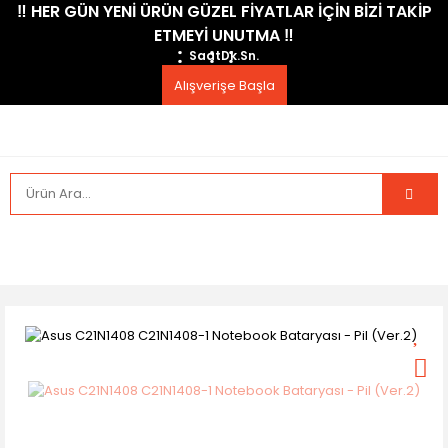
​‼️​ HER GÜN YENİ ÜRÜN GÜZEL FİYATLAR İÇİN BİZİ TAKİP
ETMEYİ UNUTMA ​‼️​
Saat
Dk.
Sn.
Alışverişe Başla