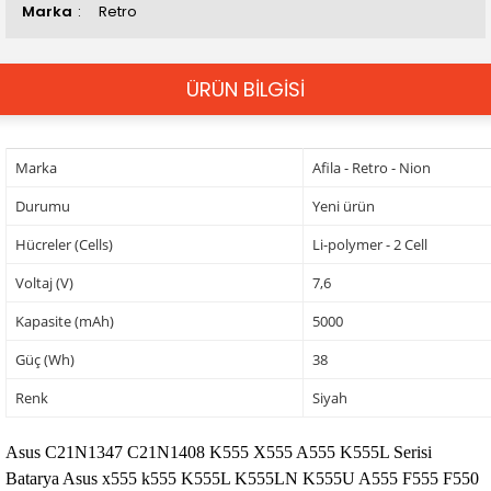
Marka
Retro
ÜRÜN BİLGİSİ
Marka
Afila - Retro - Nion
Durumu
Yeni ürün
Hücreler (Cells)
Li-polymer - 2 Cell
Voltaj (V)
7,6
Kapasite (mAh)
5000
Güç (Wh)
38
Renk
Siyah
Asus C21N1347 C21N1408 K555 X555 A555 K555L Serisi
Batarya Asus x555 k555 K555L K555LN K555U A555 F555 F550