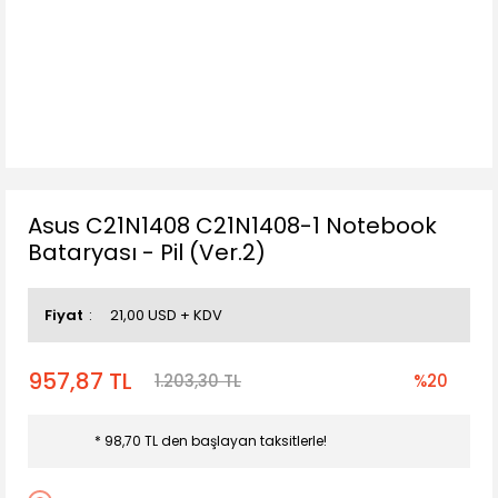
Asus C21N1408 C21N1408-1 Notebook
Bataryası - Pil (Ver.2)
Fiyat
21,00 USD + KDV
957,87 TL
1.203,30 TL
%20
* 98,70 TL den başlayan taksitlerle!