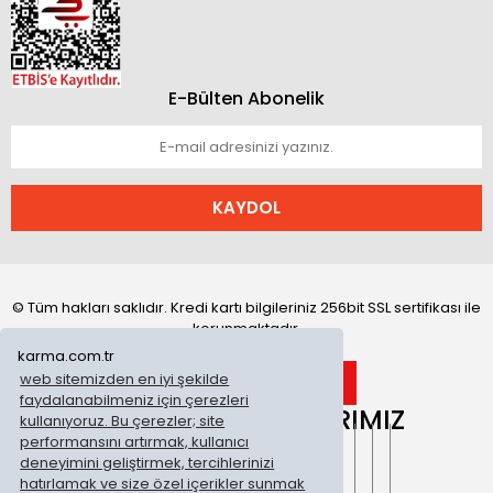
E-Bülten Abonelik
KAYDOL
© Tüm hakları saklıdır. Kredi kartı bilgileriniz 256bit SSL sertifikası ile
korunmaktadır.
karma.com.tr
web sitemizden en iyi şekilde
faydalanabilmeniz için çerezleri
ONLİNE MAĞAZALARIMIZ
kullanıyoruz. Bu çerezler; site
performansını artırmak, kullanıcı
deneyimini geliştirmek, tercihlerinizi
hatırlamak ve size özel içerikler sunmak