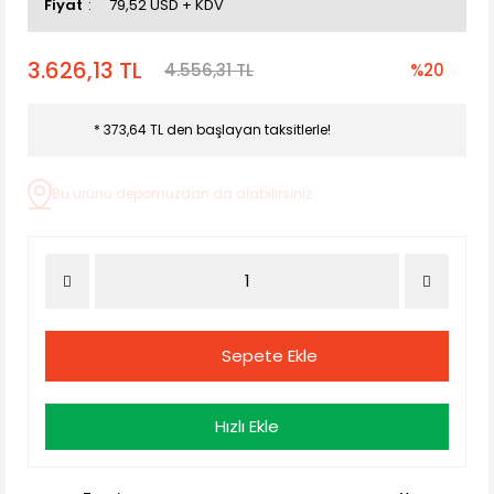
Fiyat
79,52 USD + KDV
3.626,13 TL
4.556,31 TL
%20
* 373,64 TL den başlayan taksitlerle!
Bu ürünü depomuzdan da alabilirsiniz.
Sepete Ekle
Hızlı Ekle