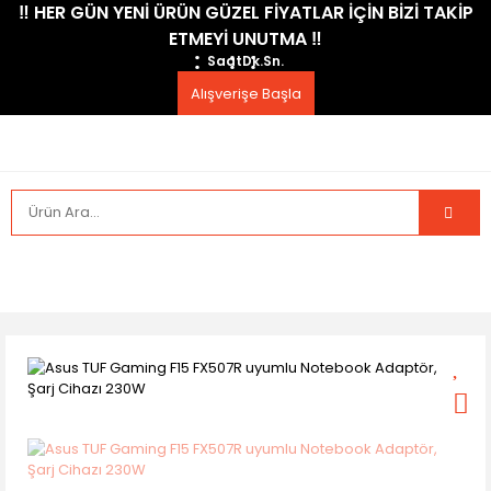
​‼️​ HER GÜN YENİ ÜRÜN GÜZEL FİYATLAR İÇİN BİZİ TAKİP
ETMEYİ UNUTMA ​‼️​
Saat
Dk.
Sn.
Alışverişe Başla