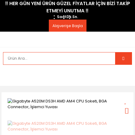
​‼️​ HER GÜN YENİ ÜRÜN GÜZEL FİYATLAR İÇİN BİZİ TAKİP
ETMEYİ UNUTMA ​‼️​
Saat
Dk.
Sn.
Alışverişe Başla