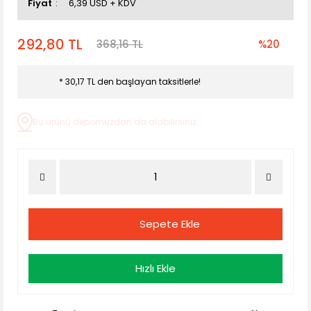
Fiyat
6,39 USD + KDV
292,80 TL
368,16 TL
%20
* 30,17 TL den başlayan taksitlerle!
Bu ürünü depomuzdan da alabilirsiniz.
Sepete Ekle
Hızlı Ekle