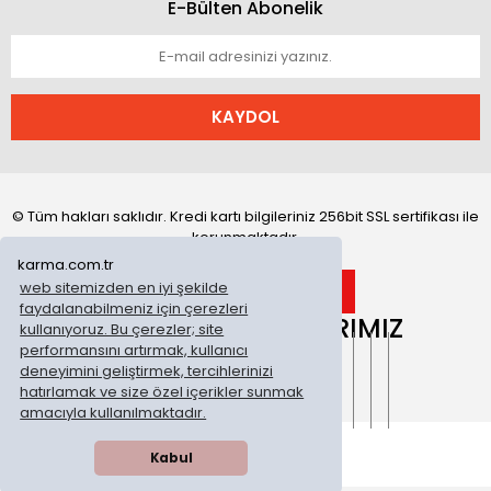
E-Bülten Abonelik
KAYDOL
© Tüm hakları saklıdır. Kredi kartı bilgileriniz 256bit SSL sertifikası ile
korunmaktadır.
karma.com.tr
web sitemizden en iyi şekilde
faydalanabilmeniz için çerezleri
ONLİNE MAĞAZALARIMIZ
kullanıyoruz. Bu çerezler; site
performansını artırmak, kullanıcı
deneyimini geliştirmek, tercihlerinizi
hatırlamak ve size özel içerikler sunmak
amacıyla kullanılmaktadır.
Kabul
WhatsApp Sipariş