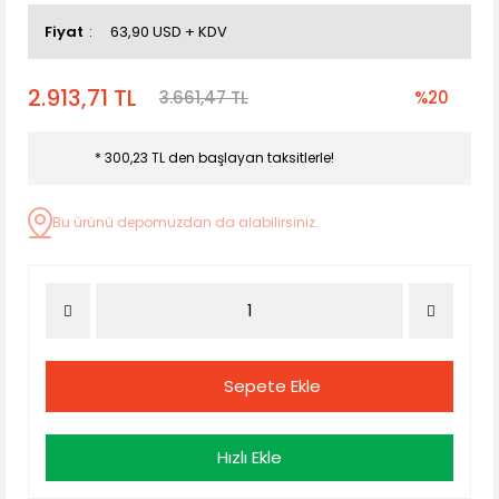
Fiyat
63,90 USD + KDV
2.913,71 TL
3.661,47 TL
%20
* 300,23 TL den başlayan taksitlerle!
Bu ürünü depomuzdan da alabilirsiniz.
Sepete Ekle
Hızlı Ekle