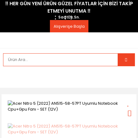
​‼️​ HER GÜN YENİ ÜRÜN GÜZEL FİYATLAR İÇİN BİZİ TAKİP
ETMEYİ UNUTMA ​‼️​
Saat
Dk.
Sn.
Alışverişe Başla