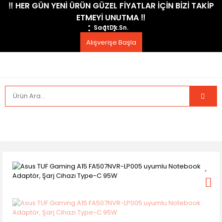
​‼️​ HER GÜN YENİ ÜRÜN GÜZEL FİYATLAR İÇİN BİZİ TAKİP
ETMEYİ UNUTMA ​‼️​
Saat
Dk.
Sn.
Alışverişe Başla