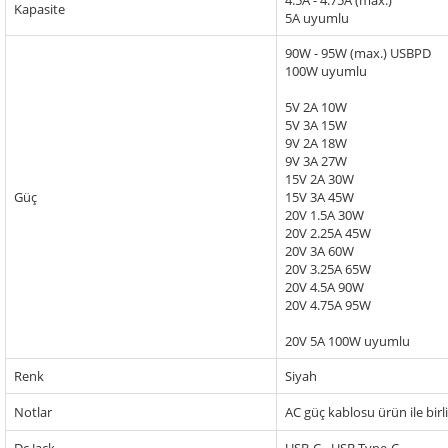
4.5A - 4.75A (max.)
Kapasite
5A uyumlu
90W - 95W (max.) USBPD
100W uyumlu
5V 2A 10W
5V 3A 15W
9V 2A 18W
9V 3A 27W
15V 2A 30W
Güç
15V 3A 45W
20V 1.5A 30W
20V 2.25A 45W
20V 3A 60W
20V 3.25A 65W
20V 4.5A 90W
20V 4.75A 95W
20V 5A 100W uyumlu
Renk
Siyah
Notlar
AC güç kablosu ürün ile birl