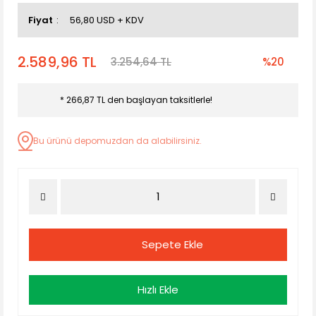
Fiyat
56,80 USD + KDV
2.589,96 TL
3.254,64 TL
%20
* 266,87 TL den başlayan taksitlerle!
Bu ürünü depomuzdan da alabilirsiniz.
Sepete Ekle
Hızlı Ekle