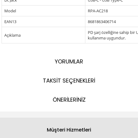
Dc Jack
USB-C - USB Type-C
Model
RPA-AC218
EAN13
8681863406714
PD şarj özelliğine sahip bir
Açıklama
kullanıma uygundur.
YORUMLAR
TAKSİT SEÇENEKLERİ
ÖNERİLERİNİZ
Müşteri Hizmetleri