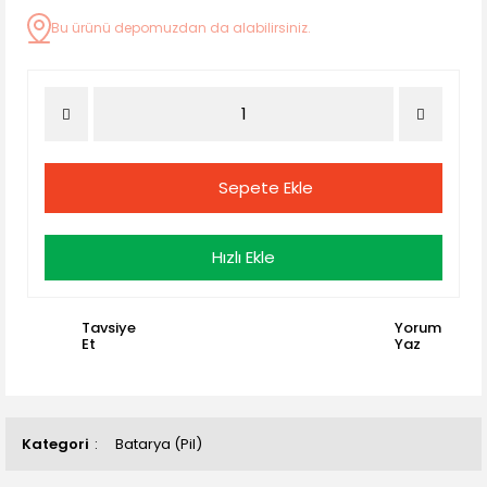
Bu ürünü depomuzdan da alabilirsiniz.
Sepete Ekle
Hızlı Ekle
Tavsiye
Yorum
Et
Yaz
Kategori
Batarya (Pil)