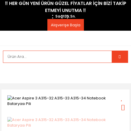
​‼️​ HER GÜN YENİ ÜRÜN GÜZEL FİYATLAR İÇİN BİZİ TAKİP
ETMEYİ UNUTMA ​‼️​
Saat
Dk.
Sn.
Alışverişe Başla