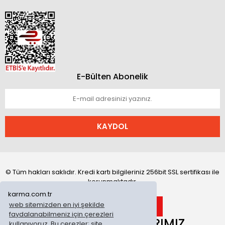
E-Bülten Abonelik
KAYDOL
© Tüm hakları saklıdır. Kredi kartı bilgileriniz 256bit SSL sertifikası ile
korunmaktadır.
karma.com.tr
web sitemizden en iyi şekilde
faydalanabilmeniz için çerezleri
ONLİNE MAĞAZALARIMIZ
kullanıyoruz. Bu çerezler; site