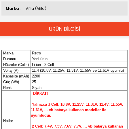
Marka
Afila (Afila)
ÜRÜN BİLGİSİ
Marka
Retro
Durumu
Yeni ürün
Hücreler (Cells)
Li-ion - 3 Cell
Voltaj (V)
11.4 (10.8V, 11.25V, 11.31V, 11.55V ve 11.61V uyumlu)
Kapasite (mAh)
2200
Güç (Wh)
25
Renk
Siyah
DİKKAT!
Yalnızca 3 Cell; 10.8V, 11.25V, 11.31V, 11.4V, 11.55V,
11.61V, ... vb batarya kullanan modeller ile
uyumludur.
Notlar
2 Cell; 7.4V, 7.5V, 7.6V, 7.7V, ... vb
batarya kullanan