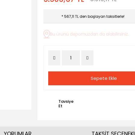
* 567,11 TL den başlayan taksitlerle!
Bu ürünü depomuzdan da alabilirsiniz.
Sepete Ekle
Tavsiye
Et
YORUMLAR
TAKSİT SEÇENEKL