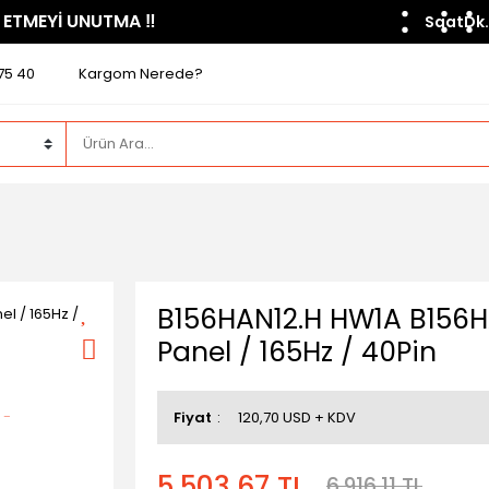
 ETMEYİ UNUTMA ​‼️​
Saat
Dk.
75 40
Kargom Nerede?
B156HAN12.H HW1A B156H
Panel / 165Hz / 40Pin
Fiyat
120,70 USD + KDV
5.503,67 TL
6.916,11 TL