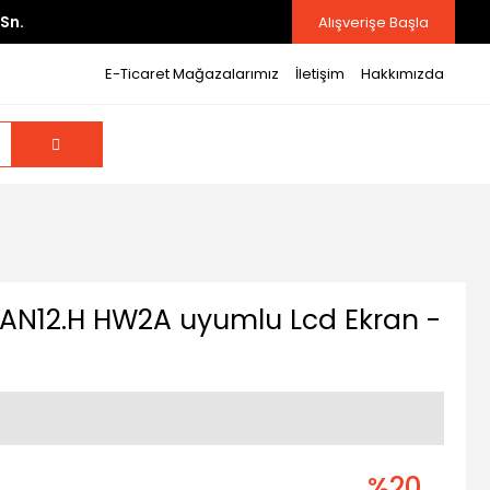
Sn.
Alışverişe Başla
E-Ticaret Mağazalarımız
İletişim
Hakkımızda
AN12.H HW2A uyumlu Lcd Ekran -
%20